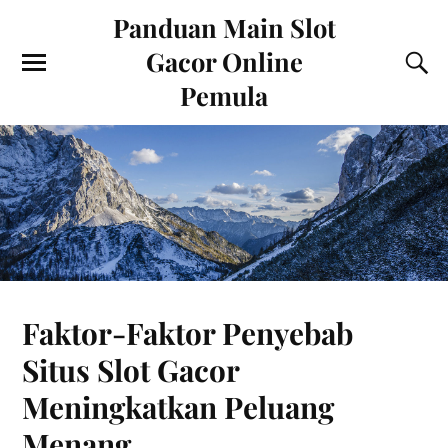
Panduan Main Slot
Gacor Online
Pemula
Faktor-Faktor Penyebab
Situs Slot Gacor
Meningkatkan Peluang
Menang