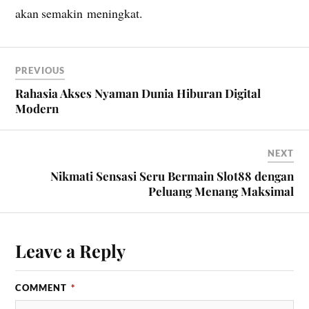
akan semakin meningkat.
PREVIOUS
Rahasia Akses Nyaman Dunia Hiburan Digital
Modern
NEXT
Nikmati Sensasi Seru Bermain Slot88 dengan
Peluang Menang Maksimal
Leave a Reply
COMMENT
*