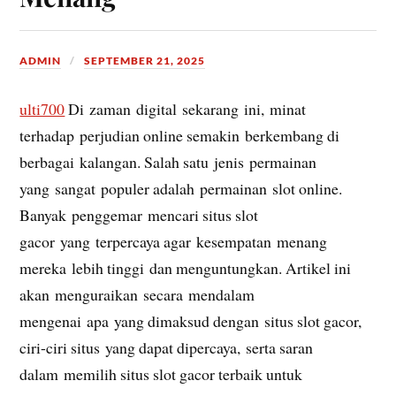
ADMIN
SEPTEMBER 21, 2025
ulti700
Di zaman digital sekarang ini, minat
terhadap perjudian online semakin berkembang di
berbagai kalangan. Salah satu jenis permainan
yang sangat populer adalah permainan slot online.
Banyak penggemar mencari situs slot
gacor yang terpercaya agar kesempatan menang
mereka lebih tinggi dan menguntungkan. Artikel ini
akan menguraikan secara mendalam
mengenai apa yang dimaksud dengan situs slot gacor,
ciri-ciri situs yang dapat dipercaya, serta saran
dalam memilih situs slot gacor terbaik untuk