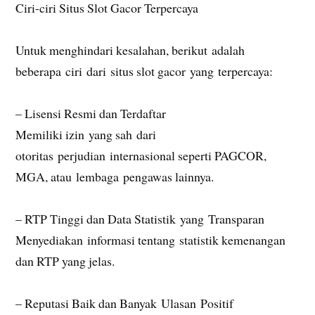
Ciri-ciri Situs Slot Gacor Terpercaya
Untuk menghindari kesalahan, berikut adalah
beberapa ciri dari situs slot gacor yang terpercaya:
– Lisensi Resmi dan Terdaftar
Memiliki izin yang sah dari
otoritas perjudian internasional seperti PAGCOR,
MGA, atau lembaga pengawas lainnya.
– RTP Tinggi dan Data Statistik yang Transparan
Menyediakan informasi tentang statistik kemenangan
dan RTP yang jelas.
– Reputasi Baik dan Banyak Ulasan Positif