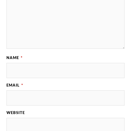
NAME
*
EMAIL
*
WEBSITE