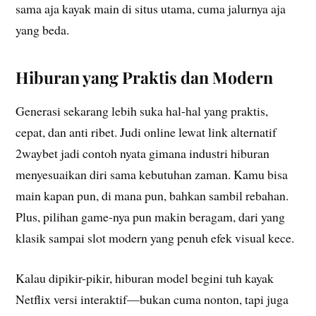
sama aja kayak main di situs utama, cuma jalurnya aja
yang beda.
Hiburan yang Praktis dan Modern
Generasi sekarang lebih suka hal-hal yang praktis,
cepat, dan anti ribet. Judi online lewat link alternatif
2waybet jadi contoh nyata gimana industri hiburan
menyesuaikan diri sama kebutuhan zaman. Kamu bisa
main kapan pun, di mana pun, bahkan sambil rebahan.
Plus, pilihan game-nya pun makin beragam, dari yang
klasik sampai slot modern yang penuh efek visual kece.
Kalau dipikir-pikir, hiburan model begini tuh kayak
Netflix versi interaktif—bukan cuma nonton, tapi juga