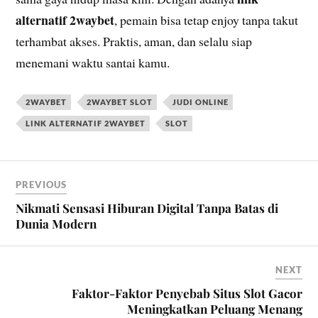
alternatif 2waybet
, pemain bisa tetap enjoy tanpa takut
terhambat akses. Praktis, aman, dan selalu siap
menemani waktu santai kamu.
2WAYBET
2WAYBET SLOT
JUDI ONLINE
LINK ALTERNATIF 2WAYBET
SLOT
PREVIOUS
Nikmati Sensasi Hiburan Digital Tanpa Batas di
Dunia Modern
NEXT
Faktor-Faktor Penyebab Situs Slot Gacor
Meningkatkan Peluang Menang