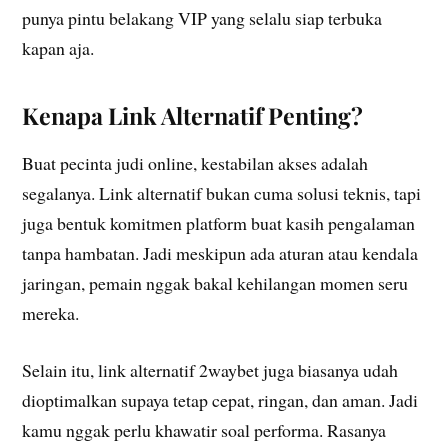
punya pintu belakang VIP yang selalu siap terbuka
kapan aja.
Kenapa Link Alternatif Penting?
Buat pecinta judi online, kestabilan akses adalah
segalanya. Link alternatif bukan cuma solusi teknis, tapi
juga bentuk komitmen platform buat kasih pengalaman
tanpa hambatan. Jadi meskipun ada aturan atau kendala
jaringan, pemain nggak bakal kehilangan momen seru
mereka.
Selain itu, link alternatif 2waybet juga biasanya udah
dioptimalkan supaya tetap cepat, ringan, dan aman. Jadi
kamu nggak perlu khawatir soal performa. Rasanya