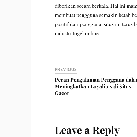
diberikan secara berkala. Hal ini m
membuat pengguna semakin betah ber
positif dari pengguna, situs ini teru
industri togel online.
PREVIOUS
Peran Pengalaman Pengguna dal
Meningkatkan Loyalitas di Situs
Gacor
Leave a Reply