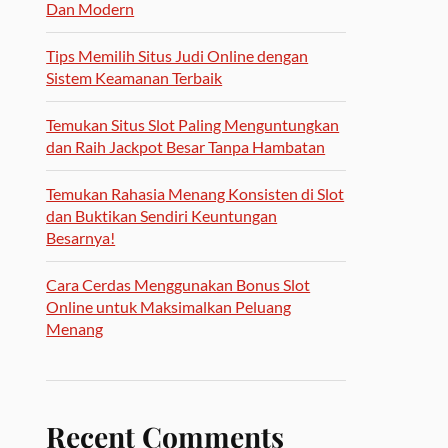
Dan Modern
Tips Memilih Situs Judi Online dengan
Sistem Keamanan Terbaik
Temukan Situs Slot Paling Menguntungkan
dan Raih Jackpot Besar Tanpa Hambatan
Temukan Rahasia Menang Konsisten di Slot
dan Buktikan Sendiri Keuntungan
Besarnya!
Cara Cerdas Menggunakan Bonus Slot
Online untuk Maksimalkan Peluang
Menang
Recent Comments