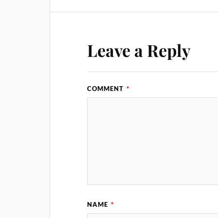
Leave a Reply
COMMENT
*
NAME
*