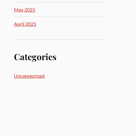
May 2025
April 2025
Categories
Uncategorized