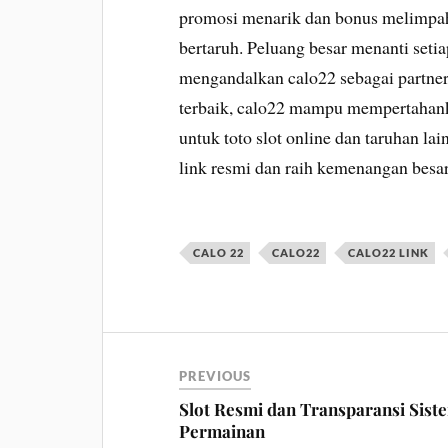
promosi menarik dan bonus melimpah
bertaruh. Peluang besar menanti set
mengandalkan calo22 sebagai partner 
terbaik, calo22 mampu mempertahanka
untuk toto slot online dan taruhan lai
link resmi dan raih kemenangan besar 
CALO 22
CALO22
CALO22 LINK
PREVIOUS
Slot Resmi dan Transparansi Sist
Permainan