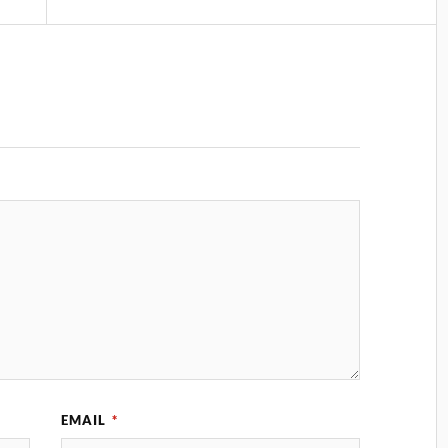
EMAIL
*