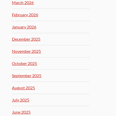
March 2026
February 2026
January 2026
December 2025
November 2025
October 2025
September 2025
August 2025
July 2025
June 2025