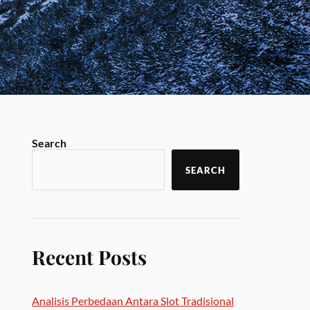
Search
SEARCH
Recent Posts
Analisis Perbedaan Antara Slot Tradisional