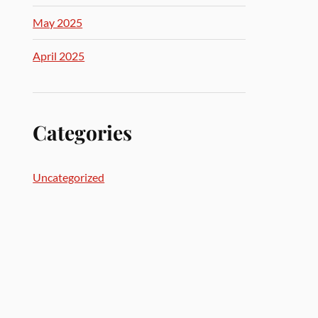
May 2025
April 2025
Categories
Uncategorized