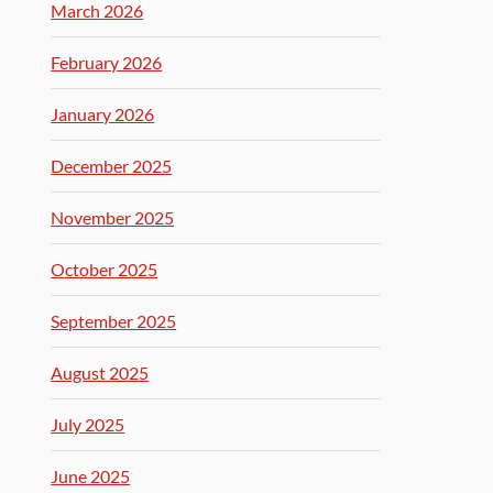
March 2026
February 2026
January 2026
December 2025
November 2025
October 2025
September 2025
August 2025
July 2025
June 2025