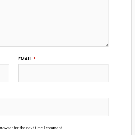
EMAIL
*
browser for the next time I comment.