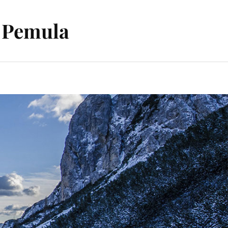
 Pemula