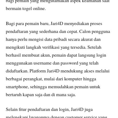
bagi pemain yang mengutamakan aspek keamanan saat
bermain togel online.
Bagi para pemain baru, Jari4D menyediakan proses
pendaftaran yang sederhana dan cepat. Calon pengguna
hanya perlu mengisi data pribadi secara akurat dan
mengikuti langkah verifikasi yang tersedia. Setelah
berhasil membuat akun, pemain dapat langsung login
menggunakan username dan password yang telah
didaftarkan. Platform Jari4D mendukung akses melalui
berbagai perangkat, mulai dari komputer hingga
smartphone, sehingga memudahkan pemain untuk
bertaruh kapan saja dan di mana saja.
Selain fitur pendaftaran dan login, Jari4D juga
melengkapi layanannya dengan customer service yang