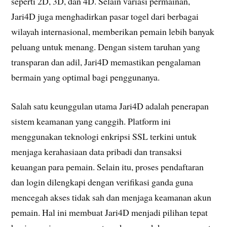
seperti 2D, 3D, dan 4D. Selain variasi permainan,
Jari4D juga menghadirkan pasar togel dari berbagai
wilayah internasional, memberikan pemain lebih banyak
peluang untuk menang. Dengan sistem taruhan yang
transparan dan adil, Jari4D memastikan pengalaman
bermain yang optimal bagi penggunanya.
Salah satu keunggulan utama Jari4D adalah penerapan
sistem keamanan yang canggih. Platform ini
menggunakan teknologi enkripsi SSL terkini untuk
menjaga kerahasiaan data pribadi dan transaksi
keuangan para pemain. Selain itu, proses pendaftaran
dan login dilengkapi dengan verifikasi ganda guna
mencegah akses tidak sah dan menjaga keamanan akun
pemain. Hal ini membuat Jari4D menjadi pilihan tepat