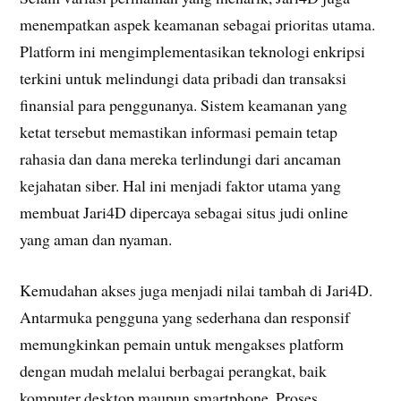
menempatkan aspek keamanan sebagai prioritas utama.
Platform ini mengimplementasikan teknologi enkripsi
terkini untuk melindungi data pribadi dan transaksi
finansial para penggunanya. Sistem keamanan yang
ketat tersebut memastikan informasi pemain tetap
rahasia dan dana mereka terlindungi dari ancaman
kejahatan siber. Hal ini menjadi faktor utama yang
membuat Jari4D dipercaya sebagai situs judi online
yang aman dan nyaman.
Kemudahan akses juga menjadi nilai tambah di Jari4D.
Antarmuka pengguna yang sederhana dan responsif
memungkinkan pemain untuk mengakses platform
dengan mudah melalui berbagai perangkat, baik
komputer desktop maupun smartphone. Proses