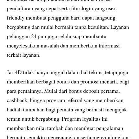
pendaftaran yang cepat serta fitur login yang user-
friendly membuat pengguna baru dapat langsung
bergabung dan mulai bermain tanpa kesulitan. Layanan
pelanggan 24 jam juga selalu siap membantu
menyelesaikan masalah dan memberikan informasi
terkait layanan.
Jari4D tidak hanya unggul dalam hal teknis, tetapi juga
memberikan berbagai bonus dan promosi menarik bagi
para pemainnya. Mulai dari bonus deposit pertama,
cashback, hingga program referral yang memberikan
hadiah tambahan bagi pemain yang berhasil mengajak
teman untuk bergabung. Program loyalitas ini
memberikan nilai tambah dan membuat pengalaman
bermain semakin menyenangkan serta menguntungkan.