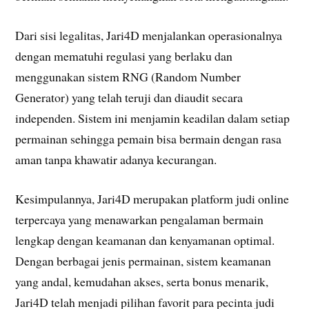
Dari sisi legalitas, Jari4D menjalankan operasionalnya
dengan mematuhi regulasi yang berlaku dan
menggunakan sistem RNG (Random Number
Generator) yang telah teruji dan diaudit secara
independen. Sistem ini menjamin keadilan dalam setiap
permainan sehingga pemain bisa bermain dengan rasa
aman tanpa khawatir adanya kecurangan.
Kesimpulannya, Jari4D merupakan platform judi online
terpercaya yang menawarkan pengalaman bermain
lengkap dengan keamanan dan kenyamanan optimal.
Dengan berbagai jenis permainan, sistem keamanan
yang andal, kemudahan akses, serta bonus menarik,
Jari4D telah menjadi pilihan favorit para pecinta judi