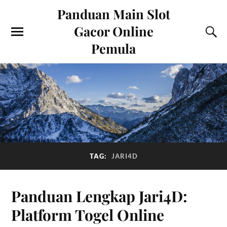
Panduan Main Slot
Gacor Online
Pemula
TAG:
JARI4D
Panduan Lengkap Jari4D:
Platform Togel Online