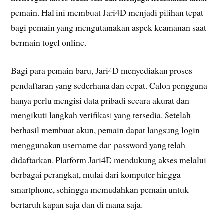
pemain. Hal ini membuat Jari4D menjadi pilihan tepat
bagi pemain yang mengutamakan aspek keamanan saat
bermain togel online.
Bagi para pemain baru, Jari4D menyediakan proses
pendaftaran yang sederhana dan cepat. Calon pengguna
hanya perlu mengisi data pribadi secara akurat dan
mengikuti langkah verifikasi yang tersedia. Setelah
berhasil membuat akun, pemain dapat langsung login
menggunakan username dan password yang telah
didaftarkan. Platform Jari4D mendukung akses melalui
berbagai perangkat, mulai dari komputer hingga
smartphone, sehingga memudahkan pemain untuk
bertaruh kapan saja dan di mana saja.