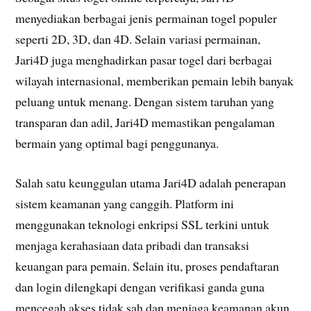
menyediakan berbagai jenis permainan togel populer
seperti 2D, 3D, dan 4D. Selain variasi permainan,
Jari4D juga menghadirkan pasar togel dari berbagai
wilayah internasional, memberikan pemain lebih banyak
peluang untuk menang. Dengan sistem taruhan yang
transparan dan adil, Jari4D memastikan pengalaman
bermain yang optimal bagi penggunanya.
Salah satu keunggulan utama Jari4D adalah penerapan
sistem keamanan yang canggih. Platform ini
menggunakan teknologi enkripsi SSL terkini untuk
menjaga kerahasiaan data pribadi dan transaksi
keuangan para pemain. Selain itu, proses pendaftaran
dan login dilengkapi dengan verifikasi ganda guna
mencegah akses tidak sah dan menjaga keamanan akun