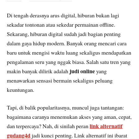
Di tengah derasnya arus digital, hiburan bukan lagi
sekadar tontonan atau sekedar permainan offline.
Sekarang, hiburan digital sudah jadi bagian penting
dalam gaya hidup modern. Banyak orang mencari cara
baru untuk mengisi waktu luang sekaligus mendapatkan
pengalaman seru yang nggak biasa. Salah satu tren yang
judi online
makin banyak dilirik adalah
yang
menawarkan sensasi bermain sekaligus peluang
keuntungan.
Tapi, di balik popularitasnya, muncul juga tantangan:
bagaimana caranya menemukan akses yang aman, cepat,
link alternatif
dan terpercaya? Nah, di sinilah peran
gudang4d
jadi kunci penting. Link alternatif ini ibarat