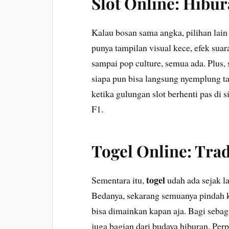
Slot Online: Hibu
Kalau bosan sama angka, pilihan lain
punya tampilan visual kece, efek sua
sampai pop culture, semua ada. Plus
siapa pun bisa langsung nyemplung tan
ketika gulungan slot berhenti pas di 
F1.
Togel Online: Trad
togel
Sementara itu,
udah ada sejak l
Bedanya, sekarang semuanya pindah ke
bisa dimainkan kapan aja. Bagi sebag
juga bagian dari budaya hiburan. Perp