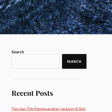
Search
SEARCH
Recent Posts
Tips dan Trik Memenangkan Jackpot di Slot