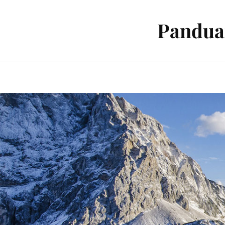
Pandua