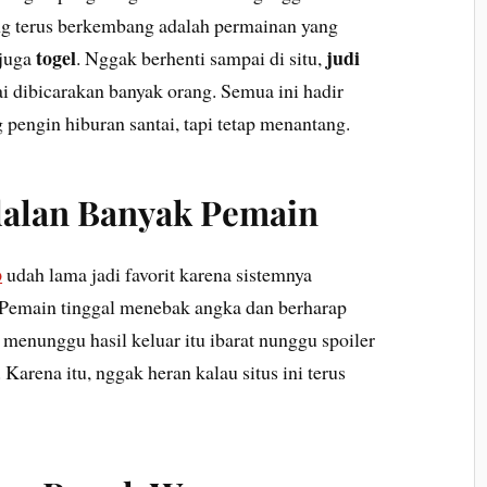
ang terus berkembang adalah permainan yang
togel
judi
 juga
. Nggak berhenti sampai di situ,
i dibicarakan banyak orang. Semua ini hadir
 pengin hiburan santai, tapi tetap menantang.
ndalan Banyak Pemain
o
udah lama jadi favorit karena sistemnya
. Pemain tinggal menebak angka dan berharap
 menunggu hasil keluar itu ibarat nunggu spoiler
Karena itu, nggak heran kalau situs ini terus