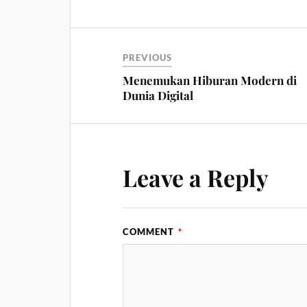
PREVIOUS
Menemukan Hiburan Modern di
Dunia Digital
Leave a Reply
COMMENT
*