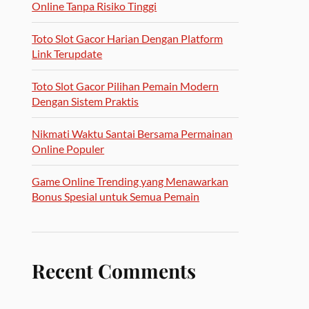
Online Tanpa Risiko Tinggi
Toto Slot Gacor Harian Dengan Platform
Link Terupdate
Toto Slot Gacor Pilihan Pemain Modern
Dengan Sistem Praktis
Nikmati Waktu Santai Bersama Permainan
Online Populer
Game Online Trending yang Menawarkan
Bonus Spesial untuk Semua Pemain
Recent Comments