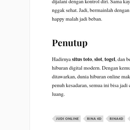
dijalani dengan kontrol diri. Sama ka
nggak sehat. Jadi, bermainlah dengan
happy malah jadi beban.
Penutup
situs toto
slot
togel
Hadirnya
,
,
, dan 
hiburan digital modern. Dengan kemu
ditawarkan, dunia hiburan online ma
penuh kesadaran, semua ini bisa jadi
luang.
JUDI ONLINE
RINA 4D
RINA4D