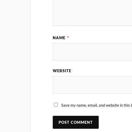
NAME
*
WEBSITE
Save my name, email, and website in this 