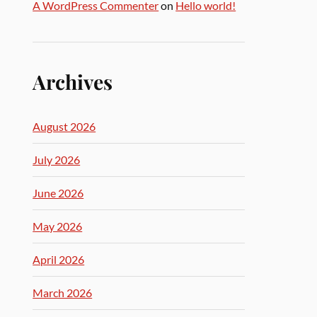
A WordPress Commenter
on
Hello world!
Archives
August 2026
July 2026
June 2026
May 2026
April 2026
March 2026