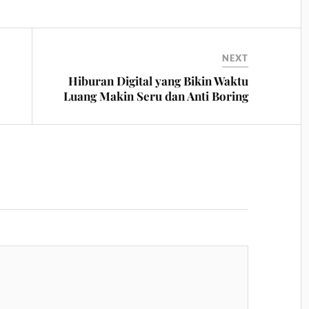
NEXT
Hiburan Digital yang Bikin Waktu
Luang Makin Seru dan Anti Boring