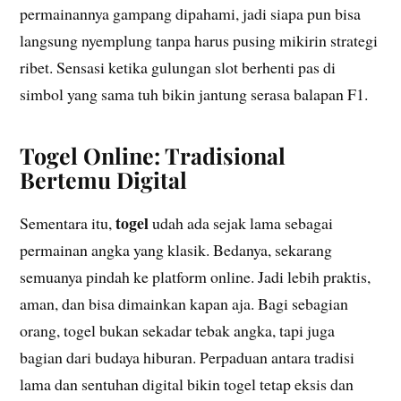
permainannya gampang dipahami, jadi siapa pun bisa
langsung nyemplung tanpa harus pusing mikirin strategi
ribet. Sensasi ketika gulungan slot berhenti pas di
simbol yang sama tuh bikin jantung serasa balapan F1.
Togel Online: Tradisional
Bertemu Digital
togel
Sementara itu,
udah ada sejak lama sebagai
permainan angka yang klasik. Bedanya, sekarang
semuanya pindah ke platform online. Jadi lebih praktis,
aman, dan bisa dimainkan kapan aja. Bagi sebagian
orang, togel bukan sekadar tebak angka, tapi juga
bagian dari budaya hiburan. Perpaduan antara tradisi
lama dan sentuhan digital bikin togel tetap eksis dan