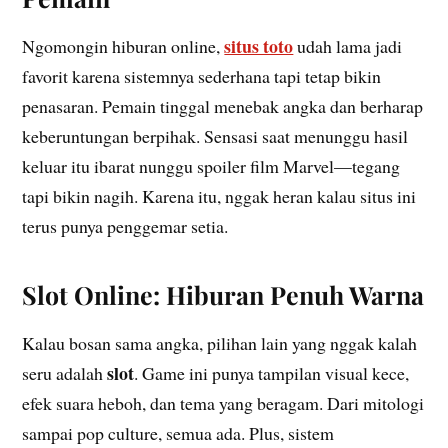
situs toto
Ngomongin hiburan online,
udah lama jadi
favorit karena sistemnya sederhana tapi tetap bikin
penasaran. Pemain tinggal menebak angka dan berharap
keberuntungan berpihak. Sensasi saat menunggu hasil
keluar itu ibarat nunggu spoiler film Marvel—tegang
tapi bikin nagih. Karena itu, nggak heran kalau situs ini
terus punya penggemar setia.
Slot Online: Hiburan Penuh Warna
Kalau bosan sama angka, pilihan lain yang nggak kalah
slot
seru adalah
. Game ini punya tampilan visual kece,
efek suara heboh, dan tema yang beragam. Dari mitologi
sampai pop culture, semua ada. Plus, sistem