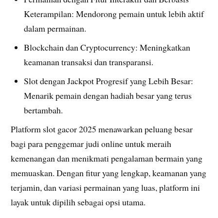
Keterampilan: Mendorong pemain untuk lebih aktif
dalam permainan.
Blockchain dan Cryptocurrency: Meningkatkan
keamanan transaksi dan transparansi.
Slot dengan Jackpot Progresif yang Lebih Besar:
Menarik pemain dengan hadiah besar yang terus
bertambah.
Platform slot gacor 2025 menawarkan peluang besar
bagi para penggemar judi online untuk meraih
kemenangan dan menikmati pengalaman bermain yang
memuaskan. Dengan fitur yang lengkap, keamanan yang
terjamin, dan variasi permainan yang luas, platform ini
layak untuk dipilih sebagai opsi utama.