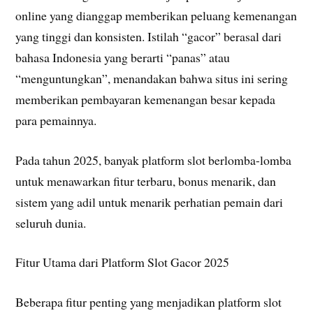
online yang dianggap memberikan peluang kemenangan
yang tinggi dan konsisten. Istilah “gacor” berasal dari
bahasa Indonesia yang berarti “panas” atau
“menguntungkan”, menandakan bahwa situs ini sering
memberikan pembayaran kemenangan besar kepada
para pemainnya.
Pada tahun 2025, banyak platform slot berlomba-lomba
untuk menawarkan fitur terbaru, bonus menarik, dan
sistem yang adil untuk menarik perhatian pemain dari
seluruh dunia.
Fitur Utama dari Platform Slot Gacor 2025
Beberapa fitur penting yang menjadikan platform slot