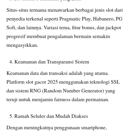
Situs-situs ternama menawarkan berbagai jenis slot dari
penyedia terkenal seperti Pragmatic Play, Habanero, PG
Soft, dan lainnya. Variasi tema, fitur bonus, dan jackpot
progresif membuat pengalaman bermain semakin
mengasyikkan.
Keamanan dan Transparansi Sistem
Keamanan data dan transaksi adalah yang utama.
Platform slot gacor 2025 menggunakan teknologi SSL
dan sistem RNG (Random Number Generator) yang
teruji untuk menjamin fairness dalam permainan.
Ramah Seluler dan Mudah Diakses
Dengan meningkatnya penggunaan smartphone,