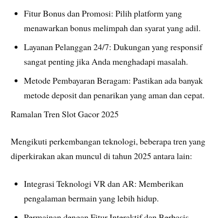
Fitur Bonus dan Promosi: Pilih platform yang
menawarkan bonus melimpah dan syarat yang adil.
Layanan Pelanggan 24/7: Dukungan yang responsif
sangat penting jika Anda menghadapi masalah.
Metode Pembayaran Beragam: Pastikan ada banyak
metode deposit dan penarikan yang aman dan cepat.
Ramalan Tren Slot Gacor 2025
Mengikuti perkembangan teknologi, beberapa tren yang
diperkirakan akan muncul di tahun 2025 antara lain:
Integrasi Teknologi VR dan AR: Memberikan
pengalaman bermain yang lebih hidup.
Permainan dengan Fitur Interaktif dan Berbasis