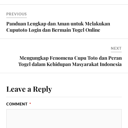
PREVIOUS
Panduan Lengkap dan Aman untuk Melakukan
Cuputoto Login dan Bermain Togel Online
NEXT
Mengungkap Fenomena Cupu Toto dan Peran
Togel dalam Kehidupan Masyarakat Indonesia
Leave a Reply
COMMENT
*