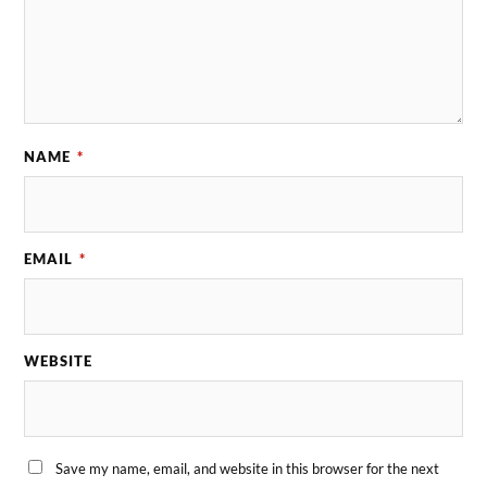
NAME
*
EMAIL
*
WEBSITE
Save my name, email, and website in this browser for the next