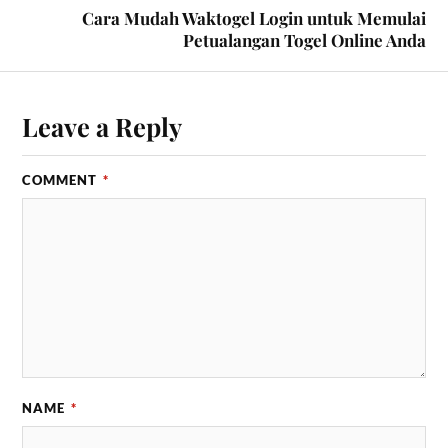
Cara Mudah Waktogel Login untuk Memulai
Petualangan Togel Online Anda
Leave a Reply
COMMENT
*
NAME
*