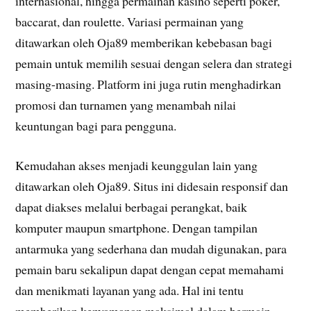
internasional, hingga permainan kasino seperti poker,
baccarat, dan roulette. Variasi permainan yang
ditawarkan oleh Oja89 memberikan kebebasan bagi
pemain untuk memilih sesuai dengan selera dan strategi
masing-masing. Platform ini juga rutin menghadirkan
promosi dan turnamen yang menambah nilai
keuntungan bagi para pengguna.
Kemudahan akses menjadi keunggulan lain yang
ditawarkan oleh Oja89. Situs ini didesain responsif dan
dapat diakses melalui berbagai perangkat, baik
komputer maupun smartphone. Dengan tampilan
antarmuka yang sederhana dan mudah digunakan, para
pemain baru sekalipun dapat dengan cepat memahami
dan menikmati layanan yang ada. Hal ini tentu
memberikan kenyamanan maksimal dalam bermain