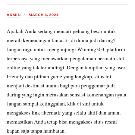
ADMIN
MARCH 3, 2026
Apakah Anda sedang mencari peluang besar untuk
meraih kemenangan fantastis di dunia judi daring?
Jangan ragu untuk mengunjungi Winning303, platform
terpercaya yang menawarkan pengalaman bermain slot
online yang tak tertandingi. Dengan tampilan yang user-
friendly dan pilihan game yang lengkap, situs ini
menjadi destinasi utama bagi para penggemar judi
daring yang ingin merasakan sensasi kemenangan nyata.
Jangan sampai ketinggalan, klik di sini untuk
mengakses link alternatif yang selalu aktif dan aman,
memastikan Anda tetap bisa mengakses situs resmi
kapan saja tanpa hambatan.