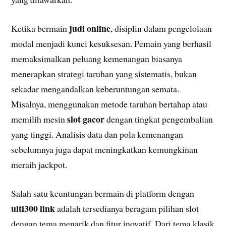
judi online
Ketika bermain
, disiplin dalam pengelolaan
modal menjadi kunci kesuksesan. Pemain yang berhasil
memaksimalkan peluang kemenangan biasanya
menerapkan strategi taruhan yang sistematis, bukan
sekadar mengandalkan keberuntungan semata.
Misalnya, menggunakan metode taruhan bertahap atau
slot gacor
memilih mesin
dengan tingkat pengembalian
yang tinggi. Analisis data dan pola kemenangan
sebelumnya juga dapat meningkatkan kemungkinan
meraih jackpot.
Salah satu keuntungan bermain di platform dengan
ulti300 link
adalah tersedianya beragam pilihan slot
dengan tema menarik dan fitur inovatif. Dari tema klasik