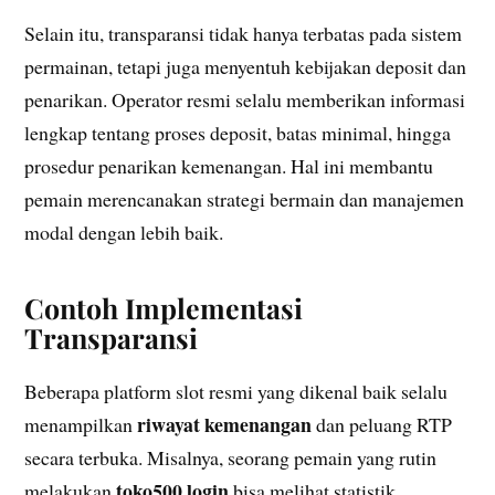
Selain itu, transparansi tidak hanya terbatas pada sistem
permainan, tetapi juga menyentuh kebijakan deposit dan
penarikan. Operator resmi selalu memberikan informasi
lengkap tentang proses deposit, batas minimal, hingga
prosedur penarikan kemenangan. Hal ini membantu
pemain merencanakan strategi bermain dan manajemen
modal dengan lebih baik.
Contoh Implementasi
Transparansi
Beberapa platform slot resmi yang dikenal baik selalu
riwayat kemenangan
menampilkan
dan peluang RTP
secara terbuka. Misalnya, seorang pemain yang rutin
toko500 login
melakukan
bisa melihat statistik