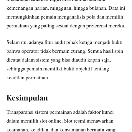
kemenangan harian, mingguan, hingga bulanan. Data ini
memungkinkan pemain menganalisis pola dan memilih
permainan yang paling sesuai dengan preferensi mereka.
Selain itu, adanya fitur audit pihak ketiga menjadi bukti
bahwa operator tidak bermain curang. Semua hasil spin
dicatat dalam sistem yang bisa diaudit kapan saja,
sehingga pemain memiliki bukti objektif tentang
keadilan permainan.
Kesimpulan
Transparansi sistem permainan adalah faktor kunci
dalam memilih slot online. Slot resmi menawarkan
keamanan, keadilan, dan kenyamanan bermain yang