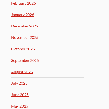
February 2026
January 2026
December 2025
November 2025
October 2025
September 2025
August 2025
July 2025
June 2025
May 2025