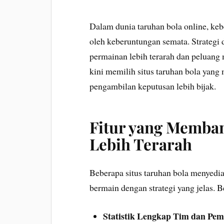
Dalam dunia taruhan bola online, keb
oleh keberuntungan semata. Strategi 
permainan lebih terarah dan peluang 
kini memilih situs taruhan bola yan
pengambilan keputusan lebih bijak.
Fitur yang Memba
Lebih Terarah
Beberapa situs taruhan bola menyedia
bermain dengan strategi yang jelas. B
Statistik Lengkap Tim dan Pem