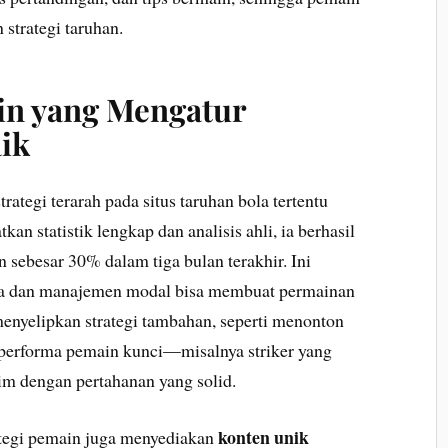
strategi taruhan.
in yang Mengatur
aik
tegi terarah pada situs taruhan bola tertentu
 statistik lengkap dan analisis ahli, ia berhasil
sebesar 30% dalam tiga bulan terakhir. Ini
 dan manajemen modal bisa membuat permainan
menyelipkan strategi tambahan, seperti menonton
 performa pemain kunci—misalnya striker yang
im dengan pertahanan yang solid.
konten unik
rategi pemain juga menyediakan