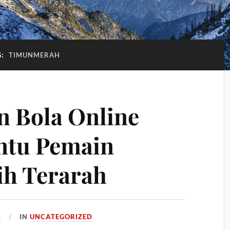
G:
TIMUNMERAH
n Bola Online
ntu Pemain
ih Terarah
6
IN
UNCATEGORIZED