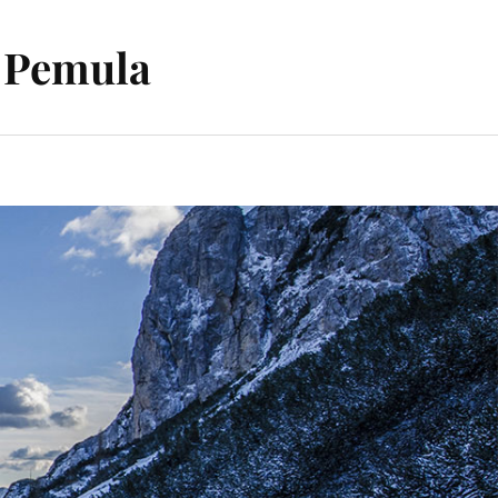
 Pemula