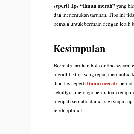
seperti tips “timun merah”
yang bi
dan menentukan taruhan. Tips ini tida
pemain untuk bermain dengan lebih b
Kesimpulan
Bermain taruhan bola online secara t
memilih situs yang tepat, memanfaatka
timun merah
dan tips seperti
, pemai
sekaligus menjaga permainan tetap me
menjadi senjata utama bagi siapa saj
lebih optimal.