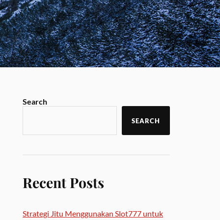
Search
SEARCH
Recent Posts
Strategi Jitu Menggunakan Slot777 untuk