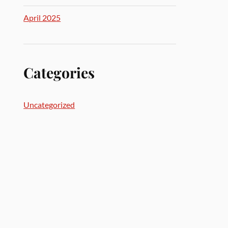
April 2025
Categories
Uncategorized