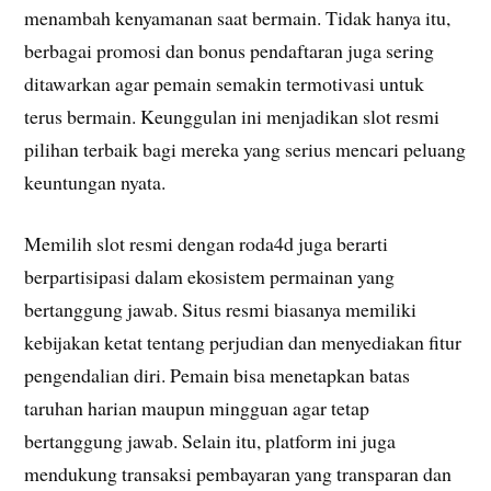
menambah kenyamanan saat bermain. Tidak hanya itu,
berbagai promosi dan bonus pendaftaran juga sering
ditawarkan agar pemain semakin termotivasi untuk
terus bermain. Keunggulan ini menjadikan slot resmi
pilihan terbaik bagi mereka yang serius mencari peluang
keuntungan nyata.
Memilih slot resmi dengan roda4d juga berarti
berpartisipasi dalam ekosistem permainan yang
bertanggung jawab. Situs resmi biasanya memiliki
kebijakan ketat tentang perjudian dan menyediakan fitur
pengendalian diri. Pemain bisa menetapkan batas
taruhan harian maupun mingguan agar tetap
bertanggung jawab. Selain itu, platform ini juga
mendukung transaksi pembayaran yang transparan dan