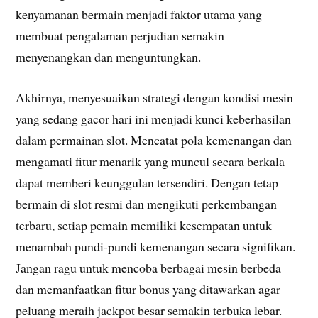
kenyamanan bermain menjadi faktor utama yang
membuat pengalaman perjudian semakin
menyenangkan dan menguntungkan.
Akhirnya, menyesuaikan strategi dengan kondisi mesin
yang sedang gacor hari ini menjadi kunci keberhasilan
dalam permainan slot. Mencatat pola kemenangan dan
mengamati fitur menarik yang muncul secara berkala
dapat memberi keunggulan tersendiri. Dengan tetap
bermain di slot resmi dan mengikuti perkembangan
terbaru, setiap pemain memiliki kesempatan untuk
menambah pundi-pundi kemenangan secara signifikan.
Jangan ragu untuk mencoba berbagai mesin berbeda
dan memanfaatkan fitur bonus yang ditawarkan agar
peluang meraih jackpot besar semakin terbuka lebar.