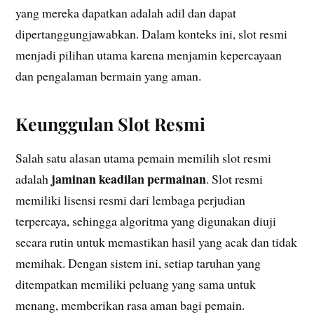
yang mereka dapatkan adalah adil dan dapat
dipertanggungjawabkan. Dalam konteks ini, slot resmi
menjadi pilihan utama karena menjamin kepercayaan
dan pengalaman bermain yang aman.
Keunggulan Slot Resmi
Salah satu alasan utama pemain memilih slot resmi
jaminan keadilan permainan
adalah
. Slot resmi
memiliki lisensi resmi dari lembaga perjudian
terpercaya, sehingga algoritma yang digunakan diuji
secara rutin untuk memastikan hasil yang acak dan tidak
memihak. Dengan sistem ini, setiap taruhan yang
ditempatkan memiliki peluang yang sama untuk
menang, memberikan rasa aman bagi pemain.