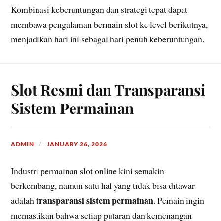
Kombinasi keberuntungan dan strategi tepat dapat
membawa pengalaman bermain slot ke level berikutnya,
menjadikan hari ini sebagai hari penuh keberuntungan.
Slot Resmi dan Transparansi
Sistem Permainan
ADMIN
JANUARY 26, 2026
Industri permainan slot online kini semakin
berkembang, namun satu hal yang tidak bisa ditawar
transparansi sistem permainan
adalah
. Pemain ingin
memastikan bahwa setiap putaran dan kemenangan