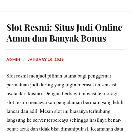
Slot Resmi: Situs Judi Online
Aman dan Banyak Bonus
ADMIN
JANUARY 10, 2026
Slot resmi menjadi pilihan utama bagi penggemar
permainan judi daring yang ingin merasakan sensasi
nyata dari kasino. Dengan berbagai inovasi teknologi,
slot resmi menawarkan pengalaman bermain yang lebih
lancar dan adil. Mesin slot ini biasanya terhubung
langsung ke server terpercaya sehingga hasilnya benar-
benar acak dan tidak bisa dimanipulasi. Keamanan data