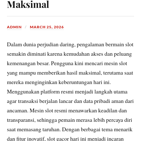
Maksimal
ADMIN
MARCH 25, 2026
Dalam dunia perjudian daring, pengalaman bermain slot
semakin diminati karena kemudahan akses dan peluang
kemenangan besar. Pengguna kini mencari mesin slot
yang mampu memberikan hasil maksimal, terutama saat
mereka menginginkan keberuntungan hari ini.
Menggunakan platform resmi menjadi langkah utama
agar transaksi berjalan lancar dan data pribadi aman dari
ancaman. Mesin slot resmi menawarkan keadilan dan
transparansi, sehingga pemain merasa lebih percaya diri
saat memasang taruhan. Dengan berbagai tema menarik
dan fitur inovatif, slot gacor hari ini menjadi incaran