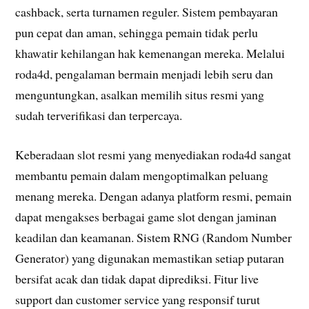
cashback, serta turnamen reguler. Sistem pembayaran
pun cepat dan aman, sehingga pemain tidak perlu
khawatir kehilangan hak kemenangan mereka. Melalui
roda4d, pengalaman bermain menjadi lebih seru dan
menguntungkan, asalkan memilih situs resmi yang
sudah terverifikasi dan terpercaya.
Keberadaan slot resmi yang menyediakan roda4d sangat
membantu pemain dalam mengoptimalkan peluang
menang mereka. Dengan adanya platform resmi, pemain
dapat mengakses berbagai game slot dengan jaminan
keadilan dan keamanan. Sistem RNG (Random Number
Generator) yang digunakan memastikan setiap putaran
bersifat acak dan tidak dapat diprediksi. Fitur live
support dan customer service yang responsif turut