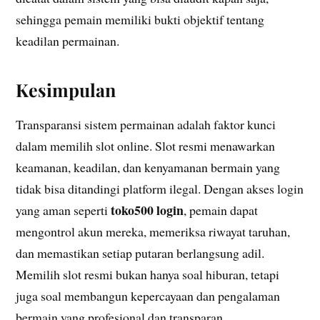
sehingga pemain memiliki bukti objektif tentang
keadilan permainan.
Kesimpulan
Transparansi sistem permainan adalah faktor kunci
dalam memilih slot online. Slot resmi menawarkan
keamanan, keadilan, dan kenyamanan bermain yang
tidak bisa ditandingi platform ilegal. Dengan akses login
toko500 login
yang aman seperti
, pemain dapat
mengontrol akun mereka, memeriksa riwayat taruhan,
dan memastikan setiap putaran berlangsung adil.
Memilih slot resmi bukan hanya soal hiburan, tetapi
juga soal membangun kepercayaan dan pengalaman
bermain yang profesional dan transparan.