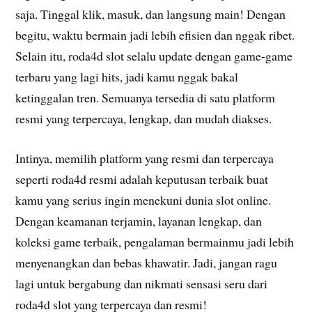
saja. Tinggal klik, masuk, dan langsung main! Dengan
begitu, waktu bermain jadi lebih efisien dan nggak ribet.
Selain itu, roda4d slot selalu update dengan game-game
terbaru yang lagi hits, jadi kamu nggak bakal
ketinggalan tren. Semuanya tersedia di satu platform
resmi yang terpercaya, lengkap, dan mudah diakses.
Intinya, memilih platform yang resmi dan terpercaya
seperti roda4d resmi adalah keputusan terbaik buat
kamu yang serius ingin menekuni dunia slot online.
Dengan keamanan terjamin, layanan lengkap, dan
koleksi game terbaik, pengalaman bermainmu jadi lebih
menyenangkan dan bebas khawatir. Jadi, jangan ragu
lagi untuk bergabung dan nikmati sensasi seru dari
roda4d slot yang terpercaya dan resmi!