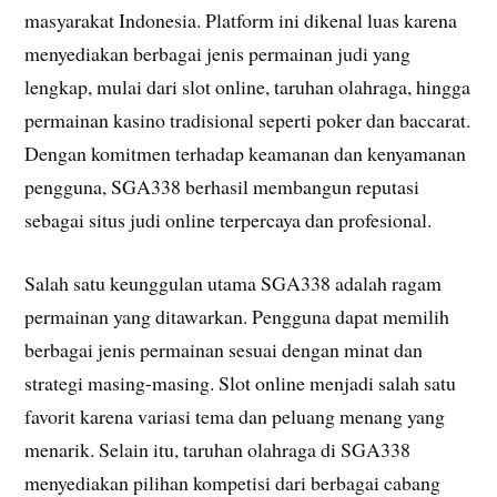
masyarakat Indonesia. Platform ini dikenal luas karena
menyediakan berbagai jenis permainan judi yang
lengkap, mulai dari slot online, taruhan olahraga, hingga
permainan kasino tradisional seperti poker dan baccarat.
Dengan komitmen terhadap keamanan dan kenyamanan
pengguna, SGA338 berhasil membangun reputasi
sebagai situs judi online terpercaya dan profesional.
Salah satu keunggulan utama SGA338 adalah ragam
permainan yang ditawarkan. Pengguna dapat memilih
berbagai jenis permainan sesuai dengan minat dan
strategi masing-masing. Slot online menjadi salah satu
favorit karena variasi tema dan peluang menang yang
menarik. Selain itu, taruhan olahraga di SGA338
menyediakan pilihan kompetisi dari berbagai cabang