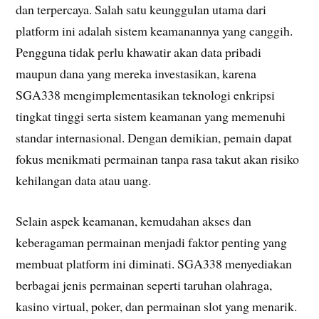
dan terpercaya. Salah satu keunggulan utama dari
platform ini adalah sistem keamanannya yang canggih.
Pengguna tidak perlu khawatir akan data pribadi
maupun dana yang mereka investasikan, karena
SGA338 mengimplementasikan teknologi enkripsi
tingkat tinggi serta sistem keamanan yang memenuhi
standar internasional. Dengan demikian, pemain dapat
fokus menikmati permainan tanpa rasa takut akan risiko
kehilangan data atau uang.
Selain aspek keamanan, kemudahan akses dan
keberagaman permainan menjadi faktor penting yang
membuat platform ini diminati. SGA338 menyediakan
berbagai jenis permainan seperti taruhan olahraga,
kasino virtual, poker, dan permainan slot yang menarik.