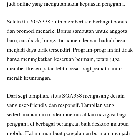
judi online yang mengutamakan kepuasan pengguna.
Selain itu, SGA338 rutin memberikan berbagai bonus
dan promosi menarik. Bonus sambutan untuk anggota
baru, cashback, hingga turnamen dengan hadiah besar
menjadi daya tarik tersendiri. Program-program ini tidak
hanya meningkatkan keseruan bermain, tetapi juga
memberi kesempatan lebih besar bagi pemain untuk
meraih keuntungan.
Dari segi tampilan, situs SGA338 mengusung desain
yang user-friendly dan responsif. Tampilan yang
sederhana namun modern memudahkan navigasi bagi
pengguna di berbagai perangkat, baik desktop maupun
mobile. Hal ini membuat pengalaman bermain menjadi