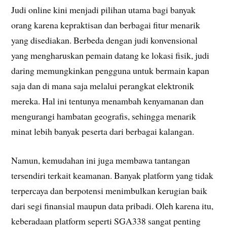
Judi online kini menjadi pilihan utama bagi banyak
orang karena kepraktisan dan berbagai fitur menarik
yang disediakan. Berbeda dengan judi konvensional
yang mengharuskan pemain datang ke lokasi fisik, judi
daring memungkinkan pengguna untuk bermain kapan
saja dan di mana saja melalui perangkat elektronik
mereka. Hal ini tentunya menambah kenyamanan dan
mengurangi hambatan geografis, sehingga menarik
minat lebih banyak peserta dari berbagai kalangan.
Namun, kemudahan ini juga membawa tantangan
tersendiri terkait keamanan. Banyak platform yang tidak
terpercaya dan berpotensi menimbulkan kerugian baik
dari segi finansial maupun data pribadi. Oleh karena itu,
keberadaan platform seperti SGA338 sangat penting