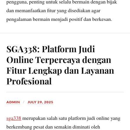
pengguna, penting untuk selalu bermain dengan bijak
dan memanfaatkan fitur yang disediakan agar
pengalaman bermain menjadi positif dan berkesan.
SGA338: Platform Judi
Online Terpercaya dengan
Fitur Lengkap dan Layanan
Profesional
ADMIN
JULY 29, 2025
sga338
merupakan salah satu platform judi online yang
berkembang pesat dan semakin diminati oleh