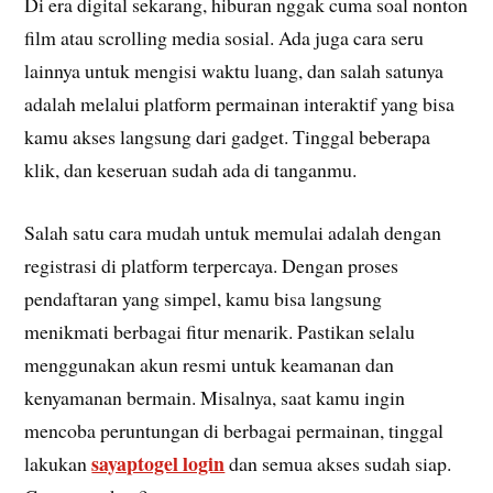
Di era digital sekarang, hiburan nggak cuma soal nonton
film atau scrolling media sosial. Ada juga cara seru
lainnya untuk mengisi waktu luang, dan salah satunya
adalah melalui platform permainan interaktif yang bisa
kamu akses langsung dari gadget. Tinggal beberapa
klik, dan keseruan sudah ada di tanganmu.
Salah satu cara mudah untuk memulai adalah dengan
registrasi di platform terpercaya. Dengan proses
pendaftaran yang simpel, kamu bisa langsung
menikmati berbagai fitur menarik. Pastikan selalu
menggunakan akun resmi untuk keamanan dan
kenyamanan bermain. Misalnya, saat kamu ingin
mencoba peruntungan di berbagai permainan, tinggal
sayaptogel login
lakukan
dan semua akses sudah siap.