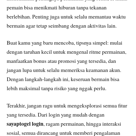
pemain bisa menikmati hiburan tanpa tekanan
berlebihan. Penting juga untuk selalu memantau waktu
bermain agar tetap seimbang dengan aktivitas lain.
Buat kamu yang baru mencoba, tipsnya simpel: mulai
dengan taruhan kecil untuk mengenal ritme permainan,
manfaatkan bonus atau promosi yang tersedia, dan
jangan lupa untuk selalu memeriksa keamanan akun.
Dengan langkah-langkah ini, keseruan bermain bisa
lebih maksimal tanpa risiko yang nggak perlu.
Terakhir, jangan ragu untuk mengeksplorasi semua fitur
yang tersedia. Dari login yang mudah dengan
sayaptogel login
, ragam permainan, hingga interaksi
sosial, semua dirancang untuk memberi pengalaman