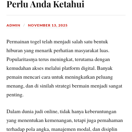
Perlu Anda Ketahui
ADMIN
NOVEMBER 13, 2025
Permainan togel telah menjadi salah satu bentuk
hiburan yang menarik perhatian masyarakat luas.
Popularitasnya terus meningkat, terutama dengan
kemudahan akses melalui platform digital. Banyak
pemain mencari cara untuk meningkatkan peluang
menang, dan di sinilah strategi bermain menjadi sangat
penting.
Dalam dunia judi online, tidak hanya keberuntungan
yang menentukan kemenangan, tetapi juga pemahaman
terhadap pola angka, manajemen modal, dan disiplin