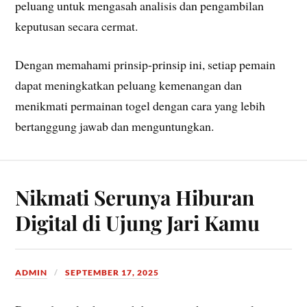
peluang untuk mengasah analisis dan pengambilan
keputusan secara cermat.
Dengan memahami prinsip-prinsip ini, setiap pemain
dapat meningkatkan peluang kemenangan dan
menikmati permainan togel dengan cara yang lebih
bertanggung jawab dan menguntungkan.
Nikmati Serunya Hiburan
Digital di Ujung Jari Kamu
ADMIN
SEPTEMBER 17, 2025