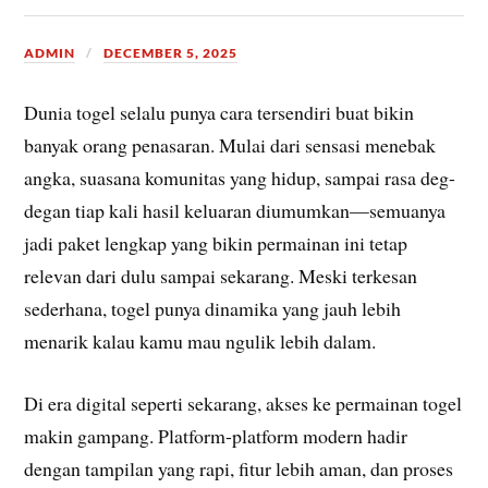
ADMIN
DECEMBER 5, 2025
Dunia togel selalu punya cara tersendiri buat bikin
banyak orang penasaran. Mulai dari sensasi menebak
angka, suasana komunitas yang hidup, sampai rasa deg-
degan tiap kali hasil keluaran diumumkan—semuanya
jadi paket lengkap yang bikin permainan ini tetap
relevan dari dulu sampai sekarang. Meski terkesan
sederhana, togel punya dinamika yang jauh lebih
menarik kalau kamu mau ngulik lebih dalam.
Di era digital seperti sekarang, akses ke permainan togel
makin gampang. Platform-platform modern hadir
dengan tampilan yang rapi, fitur lebih aman, dan proses