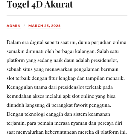
Togel 4D Akurat
ADMIN
MARCH 25, 2026
Dalam era digital seperti saat ini, dunia perjudian online
semakin diminati oleh berbagai kalangan. Salah satu
platform yang sedang naik daun adalah presidenslot,
sebuah situs yang menawarkan pengalaman bermain
slot terbaik dengan fitur lengkap dan tampilan menarik.
Keunggulan utama dari presidenslot terletak pada
kemudahan akses melalui apk slot online yang bisa
diunduh langsung di perangkat favorit pengguna.
Dengan teknologi canggih dan sistem keamanan
terjamin, para pemain merasa nyaman dan percaya diri
saat menyalurkan keberuntungan mereka di platform ini.