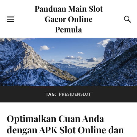
Panduan Main Slot
Gacor Online
Pemula
TAG:
PRESIDENSLOT
Optimalkan Cuan Anda
dengan APK Slot Online dan