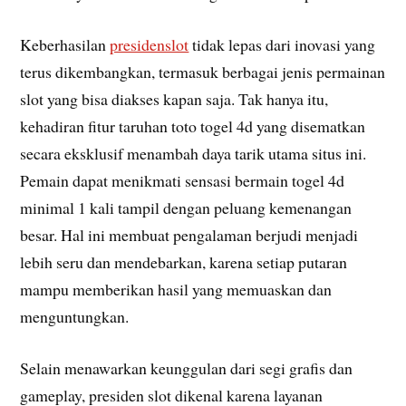
Keberhasilan
presidenslot
tidak lepas dari inovasi yang
terus dikembangkan, termasuk berbagai jenis permainan
slot yang bisa diakses kapan saja. Tak hanya itu,
kehadiran fitur taruhan toto togel 4d yang disematkan
secara eksklusif menambah daya tarik utama situs ini.
Pemain dapat menikmati sensasi bermain togel 4d
minimal 1 kali tampil dengan peluang kemenangan
besar. Hal ini membuat pengalaman berjudi menjadi
lebih seru dan mendebarkan, karena setiap putaran
mampu memberikan hasil yang memuaskan dan
menguntungkan.
Selain menawarkan keunggulan dari segi grafis dan
gameplay, presiden slot dikenal karena layanan