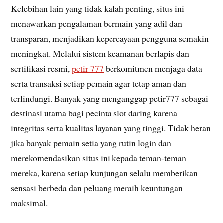
Kelebihan lain yang tidak kalah penting, situs ini
menawarkan pengalaman bermain yang adil dan
transparan, menjadikan kepercayaan pengguna semakin
meningkat. Melalui sistem keamanan berlapis dan
sertifikasi resmi,
petir 777
berkomitmen menjaga data
serta transaksi setiap pemain agar tetap aman dan
terlindungi. Banyak yang menganggap petir777 sebagai
destinasi utama bagi pecinta slot daring karena
integritas serta kualitas layanan yang tinggi. Tidak heran
jika banyak pemain setia yang rutin login dan
merekomendasikan situs ini kepada teman-teman
mereka, karena setiap kunjungan selalu memberikan
sensasi berbeda dan peluang meraih keuntungan
maksimal.