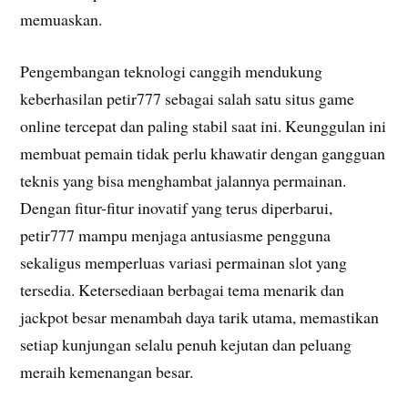
memuaskan.
Pengembangan teknologi canggih mendukung
keberhasilan petir777 sebagai salah satu situs game
online tercepat dan paling stabil saat ini. Keunggulan ini
membuat pemain tidak perlu khawatir dengan gangguan
teknis yang bisa menghambat jalannya permainan.
Dengan fitur-fitur inovatif yang terus diperbarui,
petir777 mampu menjaga antusiasme pengguna
sekaligus memperluas variasi permainan slot yang
tersedia. Ketersediaan berbagai tema menarik dan
jackpot besar menambah daya tarik utama, memastikan
setiap kunjungan selalu penuh kejutan dan peluang
meraih kemenangan besar.