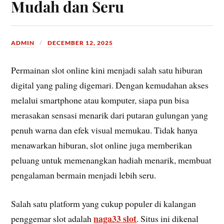
Mudah dan Seru
ADMIN
DECEMBER 12, 2025
Permainan slot online kini menjadi salah satu hiburan
digital yang paling digemari. Dengan kemudahan akses
melalui smartphone atau komputer, siapa pun bisa
merasakan sensasi menarik dari putaran gulungan yang
penuh warna dan efek visual memukau. Tidak hanya
menawarkan hiburan, slot online juga memberikan
peluang untuk memenangkan hadiah menarik, membuat
pengalaman bermain menjadi lebih seru.
Salah satu platform yang cukup populer di kalangan
naga33 slot
penggemar slot adalah
. Situs ini dikenal