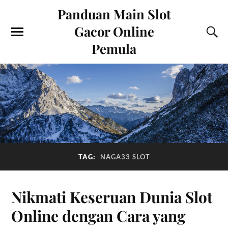
Panduan Main Slot
Gacor Online
Pemula
TAG:
NAGA33 SLOT
Nikmati Keseruan Dunia Slot
Online dengan Cara yang