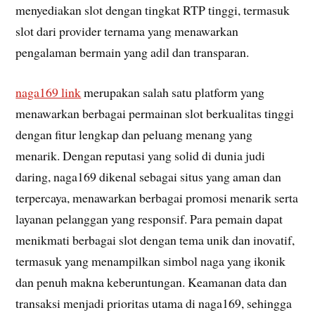
menyediakan slot dengan tingkat RTP tinggi, termasuk
slot dari provider ternama yang menawarkan
pengalaman bermain yang adil dan transparan.
naga169 link
merupakan salah satu platform yang
menawarkan berbagai permainan slot berkualitas tinggi
dengan fitur lengkap dan peluang menang yang
menarik. Dengan reputasi yang solid di dunia judi
daring, naga169 dikenal sebagai situs yang aman dan
terpercaya, menawarkan berbagai promosi menarik serta
layanan pelanggan yang responsif. Para pemain dapat
menikmati berbagai slot dengan tema unik dan inovatif,
termasuk yang menampilkan simbol naga yang ikonik
dan penuh makna keberuntungan. Keamanan data dan
transaksi menjadi prioritas utama di naga169, sehingga