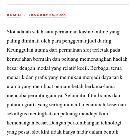
ADMIN
JANUARY 24, 2026
Slot adalah salah satu permainan kasino online yang
paling diminati oleh para penggemar judi daring.
Keunggulan utama dari permainan slot terletak pada
kemudahan bermain dan peluang memenangkan hadiah
besar dengan modal yang relatif kecil. Berbagai tema
menarik dan grafis yang memukau menjadi daya tarik
utama yang membuat pemain betah berlama-lama
mencoba peruntungannya. Selain itu, fitur bonus dan
putaran gratis yang sering muncul menambah keseruan
sekaligus meningkatkan peluang mendapatkan
kemenangan besar. Dengan perkembangan teknologi
yang pesat, slot kini tidak hanya hadir dalam bentuk