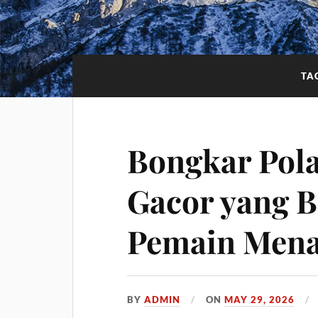
TA
Bongkar Pola
Gacor yang 
Pemain Mena
BY
ADMIN
ON
MAY 29, 2026