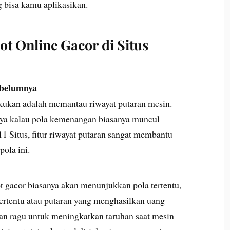
ng bisa kamu aplikasikan.
t Online Gacor di Situs
ebelumnya
kukan adalah memantau riwayat putaran mesin.
ya kalau pola kemenangan biasanya muncul
1 Situs, fitur riwayat putaran sangat membantu
ola ini.
t gacor biasanya akan menunjukkan pola tertentu,
tertentu atau putaran yang menghasilkan uang
an ragu untuk meningkatkan taruhan saat mesin