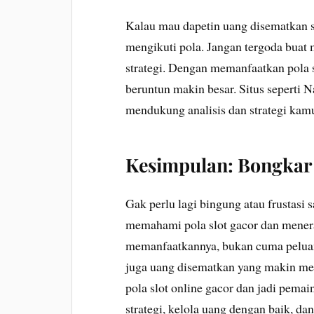
Kalau mau dapetin uang disematkan se
mengikuti pola. Jangan tergoda buat m
strategi. Dengan memanfaatkan pola 
beruntun makin besar. Situs seperti 
mendukung analisis dan strategi kamu
Kesimpulan: Bongkar 
Gak perlu lagi bingung atau frustasi 
memahami pola slot gacor dan menera
memanfaatkannya, bukan cuma peluan
juga uang disematkan yang makin mel
pola slot online gacor dan jadi pemai
strategi, kelola uang dengan baik, d