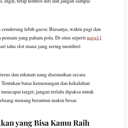
, ingat, tetap kontrol diri dan jangan sampai
 cenderung lebih gacor. Biasanya, waktu pagi dan
a pemain yang paham pola. Di situs seperti
naga11
ari tahu slot mana yang sering memberi
 terus dan nikmati uang disematkan secara
. Tentukan batas kemenangan dan kekalahan
mencapai target, jangan terlalu dipaksa untuk
 peluang menang beruntun makin besar.
tkan yang Bisa Kamu Raih