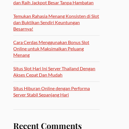
dan Raih Jackpot Besar Tanpa Hambatan
Temukan Rahasia Menang Konsisten di Slot
dan Buktikan Sendiri Keuntungan
Besarnya!
Cara Cerdas Menggunakan Bonus Slot
Online untuk Maksimalkan Peluang
Menang
Situs Slot Hari Ini Server Thailand Dengan
Akses Cepat Dan Mudah
Situs Hiburan Online dengan Performa
Server Stabil Sepanjang Hari
Recent Comments