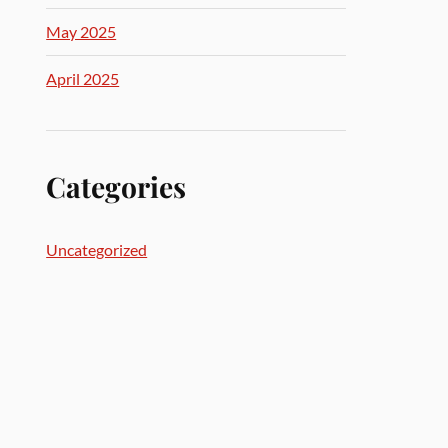
May 2025
April 2025
Categories
Uncategorized