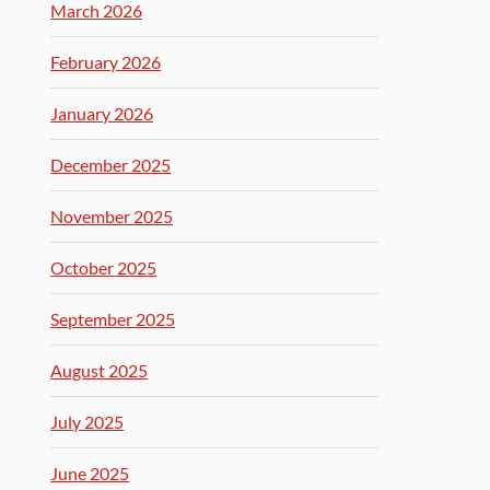
March 2026
February 2026
January 2026
December 2025
November 2025
October 2025
September 2025
August 2025
July 2025
June 2025