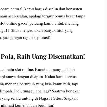
cara natural, kamu harus disiplin dan konsisten
ain asal-asalan, apalagi tergiur bonus besar tanpa
slot online gacor, peluang kamu untuk menang
Naga11 Situs menyediakan banyak fitur yang
, jadi jangan ragu eksplorasi!
Pola, Raih Uang Disematkan!
saat main slot online. Kunci utamanya adalah
pkannya dengan disiplin. Kalau kamu serius
g menang beruntun yang bisa kamu raih, tapi
impah. Jadi, tunggu apa lagi? Saatnya bongkar
n yang selalu untung di Naga11 Situs. Siapkan
an nikmati kemenangan beruntun!