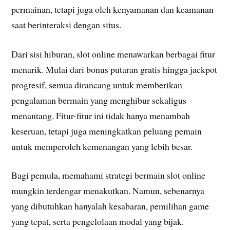
permainan, tetapi juga oleh kenyamanan dan keamanan
saat berinteraksi dengan situs.
Dari sisi hiburan, slot online menawarkan berbagai fitur
menarik. Mulai dari bonus putaran gratis hingga jackpot
progresif, semua dirancang untuk memberikan
pengalaman bermain yang menghibur sekaligus
menantang. Fitur-fitur ini tidak hanya menambah
keseruan, tetapi juga meningkatkan peluang pemain
untuk memperoleh kemenangan yang lebih besar.
Bagi pemula, memahami strategi bermain slot online
mungkin terdengar menakutkan. Namun, sebenarnya
yang dibutuhkan hanyalah kesabaran, pemilihan game
yang tepat, serta pengelolaan modal yang bijak.