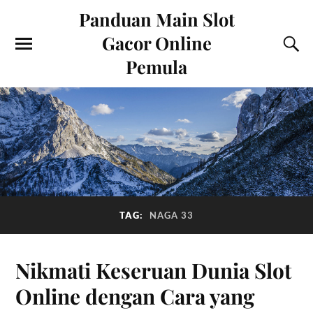
Panduan Main Slot
Gacor Online
Pemula
TAG:
NAGA 33
Nikmati Keseruan Dunia Slot
Online dengan Cara yang