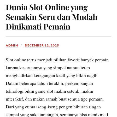
Dunia Slot Online yang
Semakin Seru dan Mudah
Dinikmati Pemain
ADMIN
DECEMBER 12, 2025
Slot online terus menjadi pilihan favorit banyak pemain
karena keseruannya yang simpel namun tetap
menghadirkan ketegangan kecil yang bikin nagih.
Dalam beberapa tahun terakhir, perkembangan
teknologi bikin game slot makin estetik, makin
interaktif, dan makin ramah buat semua tipe pemain.
Dari yang cuma iseng-iseng pengen hiburan ringan
sampai yang suka tantangan, semuanya bisa menikmati