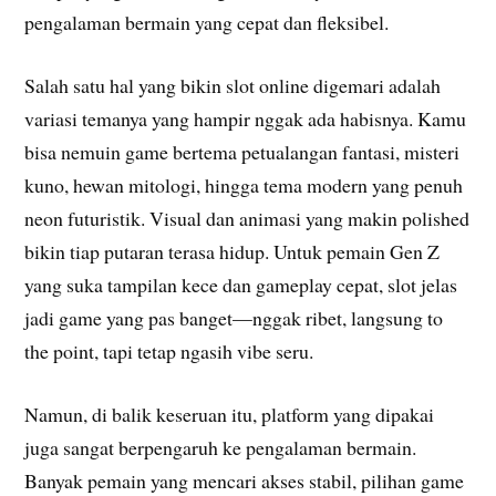
pengalaman bermain yang cepat dan fleksibel.
Salah satu hal yang bikin slot online digemari adalah
variasi temanya yang hampir nggak ada habisnya. Kamu
bisa nemuin game bertema petualangan fantasi, misteri
kuno, hewan mitologi, hingga tema modern yang penuh
neon futuristik. Visual dan animasi yang makin polished
bikin tiap putaran terasa hidup. Untuk pemain Gen Z
yang suka tampilan kece dan gameplay cepat, slot jelas
jadi game yang pas banget—nggak ribet, langsung to
the point, tapi tetap ngasih vibe seru.
Namun, di balik keseruan itu, platform yang dipakai
juga sangat berpengaruh ke pengalaman bermain.
Banyak pemain yang mencari akses stabil, pilihan game