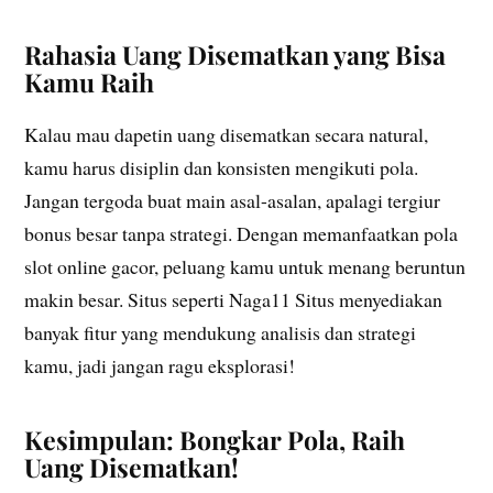
Rahasia Uang Disematkan yang Bisa
Kamu Raih
Kalau mau dapetin uang disematkan secara natural,
kamu harus disiplin dan konsisten mengikuti pola.
Jangan tergoda buat main asal-asalan, apalagi tergiur
bonus besar tanpa strategi. Dengan memanfaatkan pola
slot online gacor, peluang kamu untuk menang beruntun
makin besar. Situs seperti Naga11 Situs menyediakan
banyak fitur yang mendukung analisis dan strategi
kamu, jadi jangan ragu eksplorasi!
Kesimpulan: Bongkar Pola, Raih
Uang Disematkan!