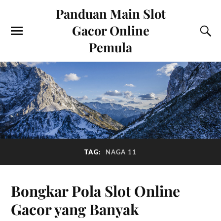
Panduan Main Slot
Gacor Online
Pemula
TAG:
NAGA 11
Bongkar Pola Slot Online
Gacor yang Banyak