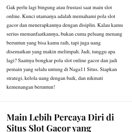
Gak perlu lagi bingung atau frustasi saat main slot
online. Kunci utamanya adalah memahami pola slot
gacor dan menerapkannya dengan disiplin. Kalau kamu
serius memanfaatkannya, bukan cuma peluang menang
beruntun yang bisa kamu raih, tapi juga uang
disematkan yang makin melimpah. Jadi, tunggu apa
lagi? Saatnya bongkar pola slot online gacor dan jadi
pemain yang selalu untung di Naga11 Situs. Siapkan
strategi, kelola uang dengan baik, dan nikmati
kemenangan beruntun!
Main Lebih Percaya Diri di
Situs Slot Gacor yang