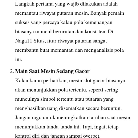
Langkah pertama yang wajib dilakukan adalah
memantau riwayat putaran mesin. Banyak pemain
sukses yang percaya kalau pola kemenangan
biasanya muncul berurutan dan konsisten. Di
Naga11 Situs, fitur riwayat putaran sangat
membantu buat memantau dan menganalisis pola
ini.
Main Saat Mesin Sedang Gacor
Kalau kamu perhatikan, mesin slot gacor biasanya
akan menunjukkan pola tertentu, seperti sering
munculnya simbol tertentu atau putaran yang
menghasilkan uang disematkan secara beruntun.
Jangan ragu untuk meningkatkan taruhan saat mesin
menunjukkan tanda-tanda ini. Tapi, ingat, tetap
kontrol diri dan jangan sampai overbet.