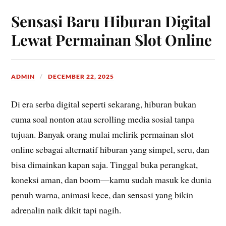
Sensasi Baru Hiburan Digital
Lewat Permainan Slot Online
ADMIN
DECEMBER 22, 2025
Di era serba digital seperti sekarang, hiburan bukan
cuma soal nonton atau scrolling media sosial tanpa
tujuan. Banyak orang mulai melirik permainan slot
online sebagai alternatif hiburan yang simpel, seru, dan
bisa dimainkan kapan saja. Tinggal buka perangkat,
koneksi aman, dan boom—kamu sudah masuk ke dunia
penuh warna, animasi kece, dan sensasi yang bikin
adrenalin naik dikit tapi nagih.