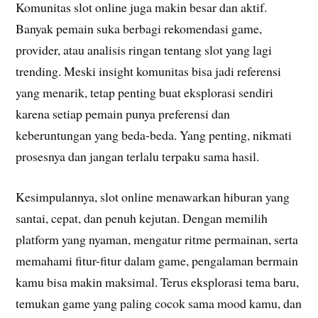
Komunitas slot online juga makin besar dan aktif.
Banyak pemain suka berbagi rekomendasi game,
provider, atau analisis ringan tentang slot yang lagi
trending. Meski insight komunitas bisa jadi referensi
yang menarik, tetap penting buat eksplorasi sendiri
karena setiap pemain punya preferensi dan
keberuntungan yang beda-beda. Yang penting, nikmati
prosesnya dan jangan terlalu terpaku sama hasil.
Kesimpulannya, slot online menawarkan hiburan yang
santai, cepat, dan penuh kejutan. Dengan memilih
platform yang nyaman, mengatur ritme permainan, serta
memahami fitur-fitur dalam game, pengalaman bermain
kamu bisa makin maksimal. Terus eksplorasi tema baru,
temukan game yang paling cocok sama mood kamu, dan