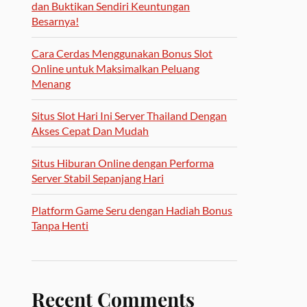
dan Buktikan Sendiri Keuntungan
Besarnya!
Cara Cerdas Menggunakan Bonus Slot
Online untuk Maksimalkan Peluang
Menang
Situs Slot Hari Ini Server Thailand Dengan
Akses Cepat Dan Mudah
Situs Hiburan Online dengan Performa
Server Stabil Sepanjang Hari
Platform Game Seru dengan Hadiah Bonus
Tanpa Henti
Recent Comments