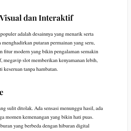
Visual dan Interaktif
u populer adalah desainnya yang menarik serta
ya menghadirkan putaran permainan yang seru,
 dan fitur modern yang bikin pengalaman semakin
if, megavip slot memberikan kenyamanan lebih,
i keseruan tanpa hambatan.
e
ang sulit ditolak. Ada sensasi menunggu hasil, ada
ngga momen kemenangan yang bikin hati puas.
uran yang berbeda dengan hiburan digital