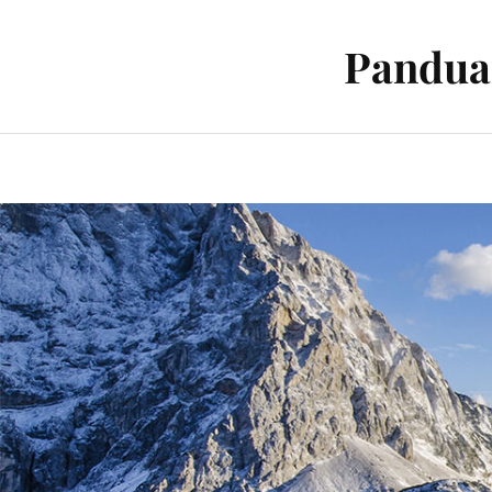
Pandua