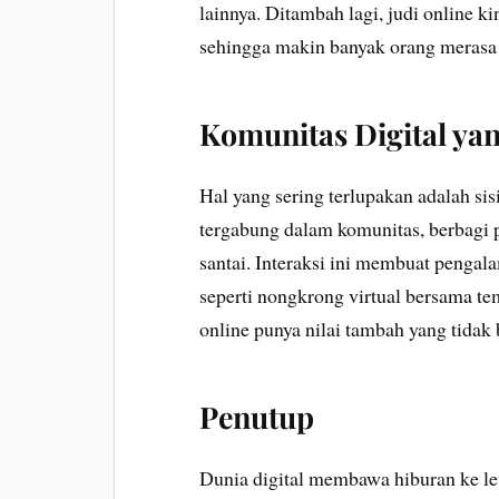
lainnya. Ditambah lagi, judi online k
sehingga makin banyak orang meras
Komunitas Digital yan
Hal yang sering terlupakan adalah sis
tergabung dalam komunitas, berbagi p
santai. Interaksi ini membuat pengal
seperti nongkrong virtual bersama tem
online punya nilai tambah yang tidak 
Penutup
Dunia digital membawa hiburan ke lev