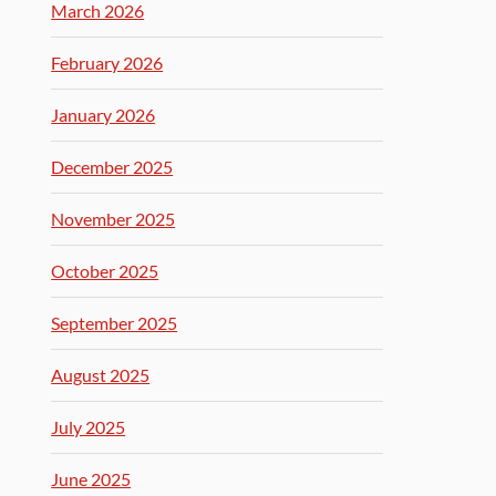
March 2026
February 2026
January 2026
December 2025
November 2025
October 2025
September 2025
August 2025
July 2025
June 2025