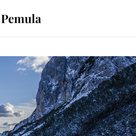
 Pemula