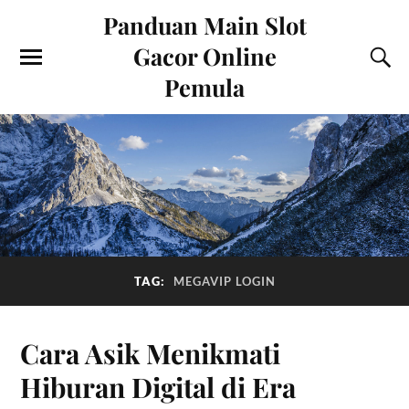
Panduan Main Slot
Gacor Online
Pemula
TAG:
MEGAVIP LOGIN
Cara Asik Menikmati
Hiburan Digital di Era