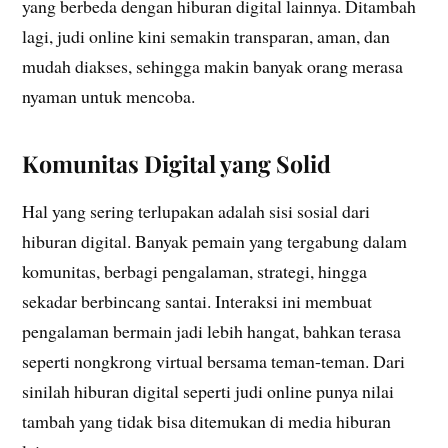
yang berbeda dengan hiburan digital lainnya. Ditambah
lagi, judi online kini semakin transparan, aman, dan
mudah diakses, sehingga makin banyak orang merasa
nyaman untuk mencoba.
Komunitas Digital yang Solid
Hal yang sering terlupakan adalah sisi sosial dari
hiburan digital. Banyak pemain yang tergabung dalam
komunitas, berbagi pengalaman, strategi, hingga
sekadar berbincang santai. Interaksi ini membuat
pengalaman bermain jadi lebih hangat, bahkan terasa
seperti nongkrong virtual bersama teman-teman. Dari
sinilah hiburan digital seperti judi online punya nilai
tambah yang tidak bisa ditemukan di media hiburan