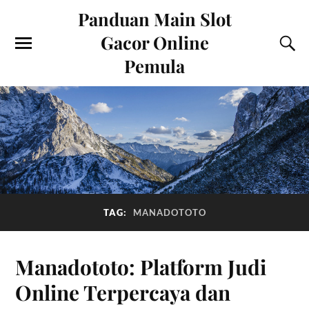
Panduan Main Slot
Gacor Online
Pemula
TAG:
MANADOTOTO
Manadototo: Platform Judi
Online Terpercaya dan