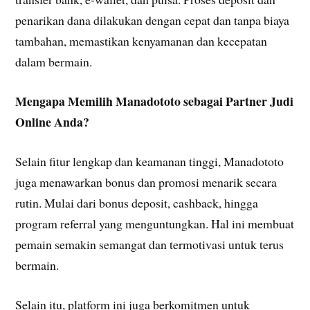
penarikan dana dilakukan dengan cepat dan tanpa biaya
tambahan, memastikan kenyamanan dan kecepatan
dalam bermain.
Mengapa Memilih Manadototo sebagai Partner Judi
Online Anda?
Selain fitur lengkap dan keamanan tinggi, Manadototo
juga menawarkan bonus dan promosi menarik secara
rutin. Mulai dari bonus deposit, cashback, hingga
program referral yang menguntungkan. Hal ini membuat
pemain semakin semangat dan termotivasi untuk terus
bermain.
Selain itu, platform ini juga berkomitmen untuk