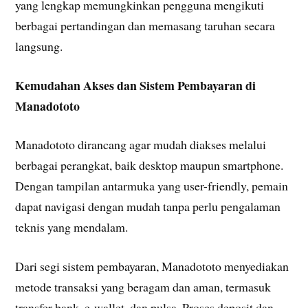
yang lengkap memungkinkan pengguna mengikuti
berbagai pertandingan dan memasang taruhan secara
langsung.
Kemudahan Akses dan Sistem Pembayaran di
Manadototo
Manadototo dirancang agar mudah diakses melalui
berbagai perangkat, baik desktop maupun smartphone.
Dengan tampilan antarmuka yang user-friendly, pemain
dapat navigasi dengan mudah tanpa perlu pengalaman
teknis yang mendalam.
Dari segi sistem pembayaran, Manadototo menyediakan
metode transaksi yang beragam dan aman, termasuk
transfer bank, e-wallet, dan pulsa. Proses deposit dan