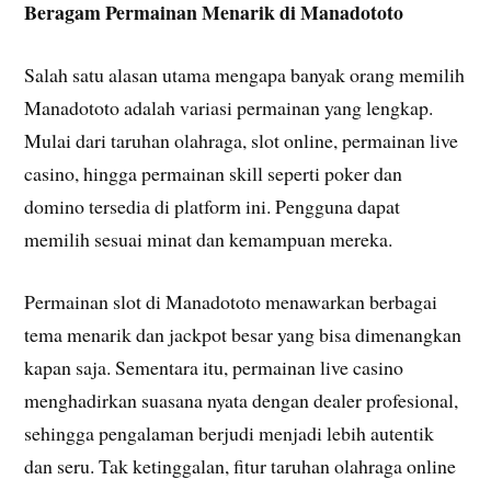
Beragam Permainan Menarik di Manadototo
Salah satu alasan utama mengapa banyak orang memilih
Manadototo adalah variasi permainan yang lengkap.
Mulai dari taruhan olahraga, slot online, permainan live
casino, hingga permainan skill seperti poker dan
domino tersedia di platform ini. Pengguna dapat
memilih sesuai minat dan kemampuan mereka.
Permainan slot di Manadototo menawarkan berbagai
tema menarik dan jackpot besar yang bisa dimenangkan
kapan saja. Sementara itu, permainan live casino
menghadirkan suasana nyata dengan dealer profesional,
sehingga pengalaman berjudi menjadi lebih autentik
dan seru. Tak ketinggalan, fitur taruhan olahraga online