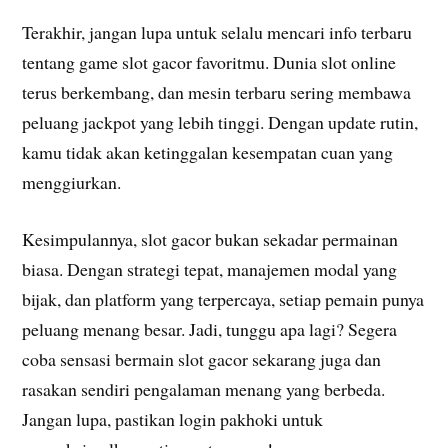
Terakhir, jangan lupa untuk selalu mencari info terbaru
tentang game slot gacor favoritmu. Dunia slot online
terus berkembang, dan mesin terbaru sering membawa
peluang jackpot yang lebih tinggi. Dengan update rutin,
kamu tidak akan ketinggalan kesempatan cuan yang
menggiurkan.
Kesimpulannya, slot gacor bukan sekadar permainan
biasa. Dengan strategi tepat, manajemen modal yang
bijak, dan platform yang terpercaya, setiap pemain punya
peluang menang besar. Jadi, tunggu apa lagi? Segera
coba sensasi bermain slot gacor sekarang juga dan
rasakan sendiri pengalaman menang yang berbeda.
Jangan lupa, pastikan login pakhoki untuk