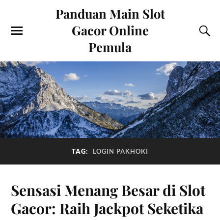
Panduan Main Slot
Gacor Online
Pemula
TAG:
LOGIN PAKHOKI
Sensasi Menang Besar di Slot
Gacor: Raih Jackpot Seketika