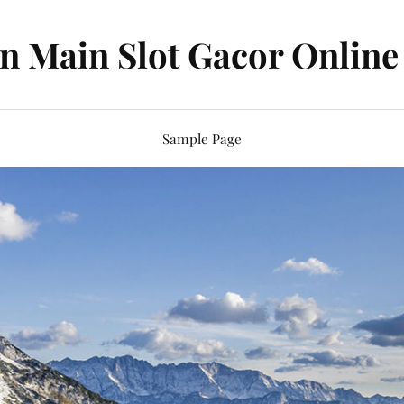
n Main Slot Gacor Online
Sample Page