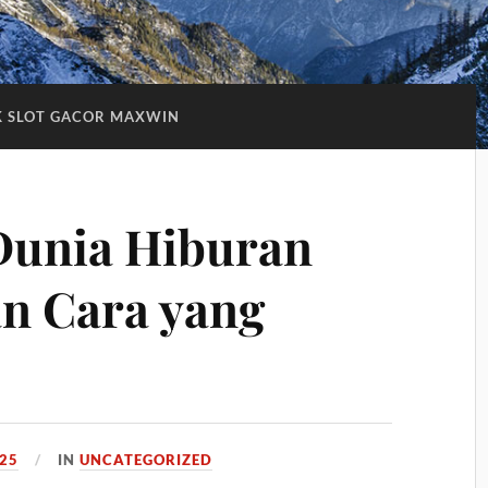
K SLOT GACOR MAXWIN
Dunia Hiburan
an Cara yang
025
IN
UNCATEGORIZED