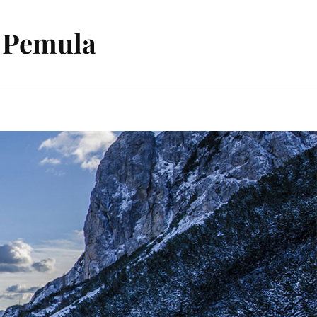
 Pemula