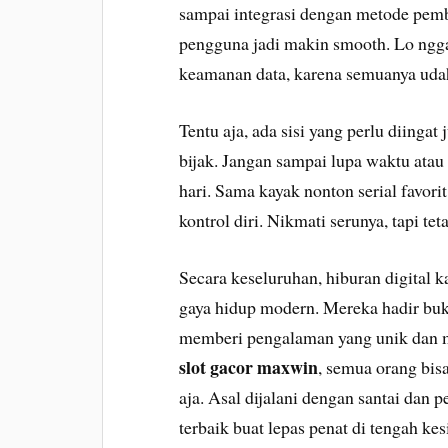
sampai integrasi dengan metode pem
pengguna jadi makin smooth. Lo nggak
keamanan data, karena semuanya udah 
Tentu aja, ada sisi yang perlu diingat
bijak. Jangan sampai lupa waktu atau
hari. Sama kayak nonton serial favori
kontrol diri. Nikmati serunya, tapi te
Secara keseluruhan, hiburan digital 
gaya hidup modern. Mereka hadir buk
memberi pengalaman yang unik dan 
slot gacor maxwin
, semua orang bisa
aja. Asal dijalani dengan santai dan p
terbaik buat lepas penat di tengah ke