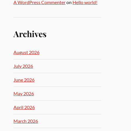
A WordPress Commenter
on
Hello world!
Archives
August 2026
July 2026
June 2026
May 2026
April 2026
March 2026