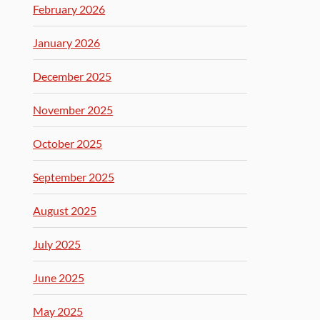
February 2026
January 2026
December 2025
November 2025
October 2025
September 2025
August 2025
July 2025
June 2025
May 2025