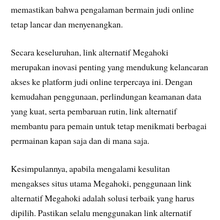
memastikan bahwa pengalaman bermain judi online
tetap lancar dan menyenangkan.
Secara keseluruhan, link alternatif Megahoki
merupakan inovasi penting yang mendukung kelancaran
akses ke platform judi online terpercaya ini. Dengan
kemudahan penggunaan, perlindungan keamanan data
yang kuat, serta pembaruan rutin, link alternatif
membantu para pemain untuk tetap menikmati berbagai
permainan kapan saja dan di mana saja.
Kesimpulannya, apabila mengalami kesulitan
mengakses situs utama Megahoki, penggunaan link
alternatif Megahoki adalah solusi terbaik yang harus
dipilih. Pastikan selalu menggunakan link alternatif