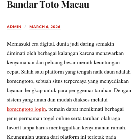
Bandar Toto Macau
ADMIN
MARCH 6, 2026
Memasuki era digital, dunia judi daring semakin
diminati oleh berbagai kalangan karena menawarkan
kenyamanan dan peluang besar meraih keuntungan
cepat. Salah satu platform yang tengah naik daun adalah
komengtoto, sebuah situs terpercaya yang menyediakan
layanan lengkap untuk para penggemar taruhan. Dengan
sistem yang aman dan mudah diakses melalui
komengtoto login
, pemain dapat menikmati berbagai
jenis permainan togel online serta taruhan olahraga
favorit tanpa harus meninggalkan kenyamanan rumah.
Keunggulan utama dari platform ini terletak pada