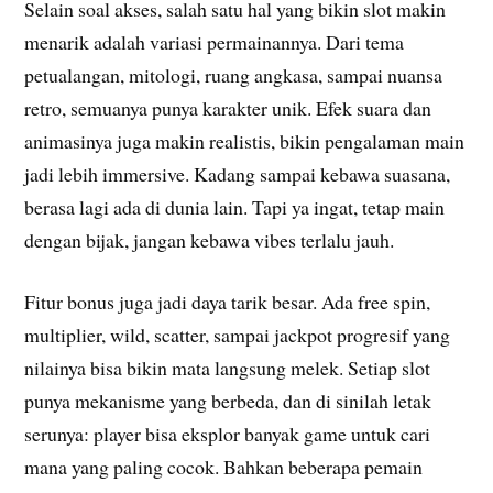
Selain soal akses, salah satu hal yang bikin slot makin
menarik adalah variasi permainannya. Dari tema
petualangan, mitologi, ruang angkasa, sampai nuansa
retro, semuanya punya karakter unik. Efek suara dan
animasinya juga makin realistis, bikin pengalaman main
jadi lebih immersive. Kadang sampai kebawa suasana,
berasa lagi ada di dunia lain. Tapi ya ingat, tetap main
dengan bijak, jangan kebawa vibes terlalu jauh.
Fitur bonus juga jadi daya tarik besar. Ada free spin,
multiplier, wild, scatter, sampai jackpot progresif yang
nilainya bisa bikin mata langsung melek. Setiap slot
punya mekanisme yang berbeda, dan di sinilah letak
serunya: player bisa eksplor banyak game untuk cari
mana yang paling cocok. Bahkan beberapa pemain