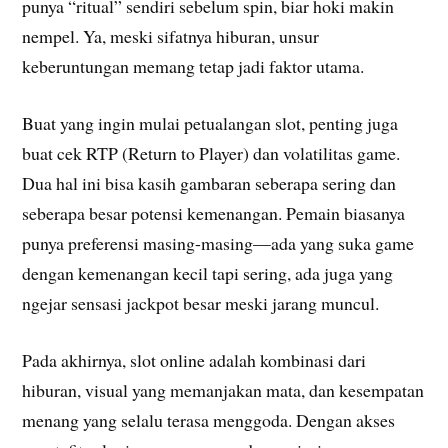
punya “ritual” sendiri sebelum spin, biar hoki makin
nempel. Ya, meski sifatnya hiburan, unsur
keberuntungan memang tetap jadi faktor utama.
Buat yang ingin mulai petualangan slot, penting juga
buat cek RTP (Return to Player) dan volatilitas game.
Dua hal ini bisa kasih gambaran seberapa sering dan
seberapa besar potensi kemenangan. Pemain biasanya
punya preferensi masing-masing—ada yang suka game
dengan kemenangan kecil tapi sering, ada juga yang
ngejar sensasi jackpot besar meski jarang muncul.
Pada akhirnya, slot online adalah kombinasi dari
hiburan, visual yang memanjakan mata, dan kesempatan
menang yang selalu terasa menggoda. Dengan akses