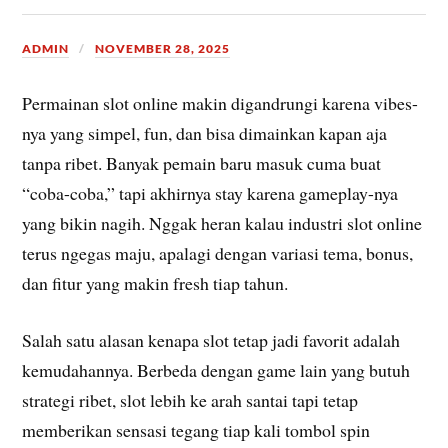
ADMIN
NOVEMBER 28, 2025
Permainan slot online makin digandrungi karena vibes-
nya yang simpel, fun, dan bisa dimainkan kapan aja
tanpa ribet. Banyak pemain baru masuk cuma buat
“coba-coba,” tapi akhirnya stay karena gameplay-nya
yang bikin nagih. Nggak heran kalau industri slot online
terus ngegas maju, apalagi dengan variasi tema, bonus,
dan fitur yang makin fresh tiap tahun.
Salah satu alasan kenapa slot tetap jadi favorit adalah
kemudahannya. Berbeda dengan game lain yang butuh
strategi ribet, slot lebih ke arah santai tapi tetap
memberikan sensasi tegang tiap kali tombol spin