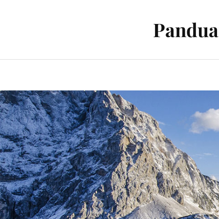
Pandua