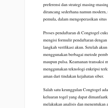
preferensi dan strategi masing-masin
dirancang sederhana namun modern,
pemula, dalam mengoperasikan situs i
Proses pendaftaran di Congtogel cuk
mengisi formulir pendaftaran dengan 
langkah verifikasi akun. Setelah akun
menggunakan berbagai metode pembaya
maupun pulsa. Keamanan transaksi m
menggunakan teknologi enkripsi terk
aman dari tindakan kejahatan siber.
Salah satu keunggulan Congtogel adala
keluaran togel yang dapat dimanfaat
melakukan analisis dan menentukan a