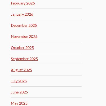
February 2026
January 2026
December 2025
November 2025
October 2025
September 2025
August 2025
July 2025
June 2025
May 2025