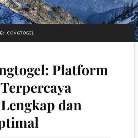
G:
CONGTOGEL
gtogel: Platform
 Terpercaya
 Lengkap dan
ptimal