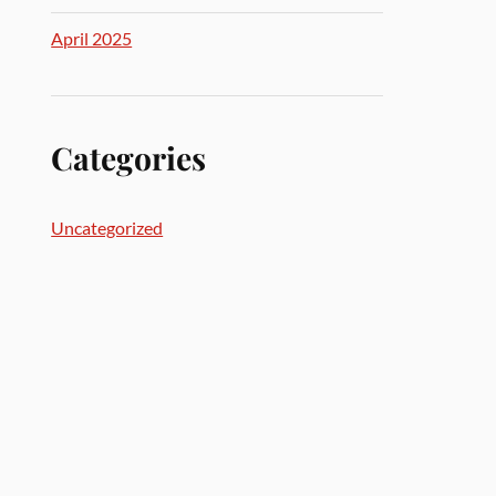
April 2025
Categories
Uncategorized