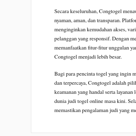
Secara keseluruhan, Congtogel mena
nyaman, aman, dan transparan. Platfo
menginginkan kemudahan akses, varia
pelanggan yang responsif. Dengan me
memanfaatkan fitur-fitur unggulan ya
Congtogel menjadi lebih besar.
Bagi para pencinta togel yang ingin
dan terpercaya, Congtogel adalah pil
keamanan yang handal serta layanan 
dunia judi togel online masa kini. S
memastikan pengalaman judi yang m