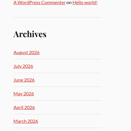
A WordPress Commenter
on
Hello world!
Archives
August 2026
July 2026
June 2026
May 2026
April 2026
March 2026