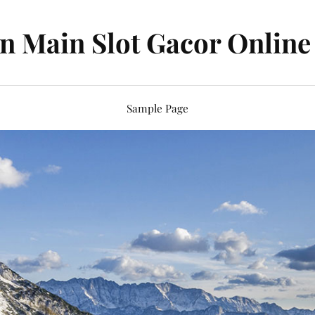
n Main Slot Gacor Online
Sample Page