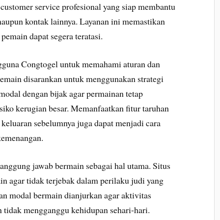
customer service profesional yang siap membantu
maupun kontak lainnya. Layanan ini memastikan
pemain dapat segera teratasi.
ngguna Congtogel untuk memahami aturan dan
Pemain disarankan untuk menggunakan strategi
modal dengan bijak agar permainan tetap
ko kerugian besar. Memanfaatkan fitur taruhan
 keluaran sebelumnya juga dapat menjadi cara
 kemenangan.
anggung jawab bermain sebagai hal utama. Situs
 agar tidak terjebak dalam perilaku judi yang
an modal bermain dianjurkan agar aktivitas
n tidak mengganggu kehidupan sehari-hari.