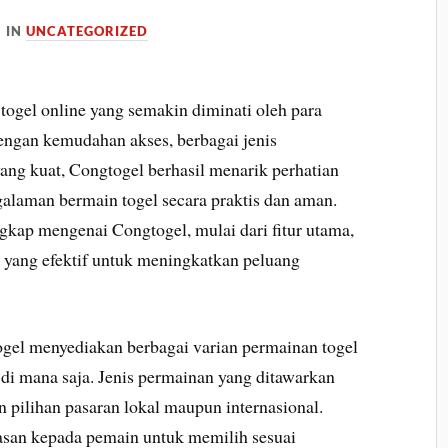
IN
UNCATEGORIZED
togel online yang semakin diminati oleh para
Dengan kemudahan akses, berbagai jenis
ang kuat, Congtogel berhasil menarik perhatian
laman bermain togel secara praktis dan aman.
gkap mengenai Congtogel, mulai dari fitur utama,
n yang efektif untuk meningkatkan peluang
ogel menyediakan berbagai varian permainan togel
di mana saja. Jenis permainan yang ditawarkan
n pilihan pasaran lokal maupun internasional.
san kepada pemain untuk memilih sesuai