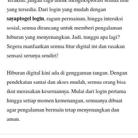
yang tersedia. Dari login yang mudah dengan
sayaptogel login
, ragam permainan, hingga interaksi
sosial, semua dirancang untuk memberi pengalaman
hiburan yang menyenangkan. Jadi, tunggu apa lagi?
Segera manfaatkan semua fitur digital ini dan rasakan
sensasi serunya sendiri!
Hiburan digital kini ada di genggaman tangan. Dengan
pendekatan santai dan akses mudah, semua orang bisa
ikut merasakan keseruannya. Mulai dari login pertama
hingga setiap momen kemenangan, semuanya dibuat
agar pengalaman bermain tetap menyenangkan dan
aman.