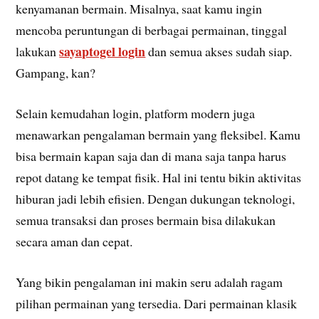
kenyamanan bermain. Misalnya, saat kamu ingin
mencoba peruntungan di berbagai permainan, tinggal
sayaptogel login
lakukan
dan semua akses sudah siap.
Gampang, kan?
Selain kemudahan login, platform modern juga
menawarkan pengalaman bermain yang fleksibel. Kamu
bisa bermain kapan saja dan di mana saja tanpa harus
repot datang ke tempat fisik. Hal ini tentu bikin aktivitas
hiburan jadi lebih efisien. Dengan dukungan teknologi,
semua transaksi dan proses bermain bisa dilakukan
secara aman dan cepat.
Yang bikin pengalaman ini makin seru adalah ragam
pilihan permainan yang tersedia. Dari permainan klasik