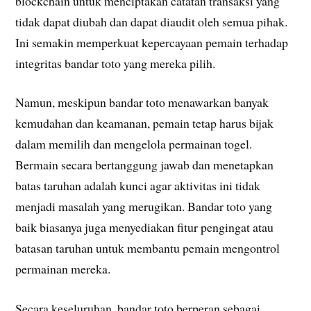
blockchain untuk menciptakan catatan transaksi yang
tidak dapat diubah dan dapat diaudit oleh semua pihak.
Ini semakin memperkuat kepercayaan pemain terhadap
integritas bandar toto yang mereka pilih.
Namun, meskipun bandar toto menawarkan banyak
kemudahan dan keamanan, pemain tetap harus bijak
dalam memilih dan mengelola permainan togel.
Bermain secara bertanggung jawab dan menetapkan
batas taruhan adalah kunci agar aktivitas ini tidak
menjadi masalah yang merugikan. Bandar toto yang
baik biasanya juga menyediakan fitur pengingat atau
batasan taruhan untuk membantu pemain mengontrol
permainan mereka.
Secara keseluruhan, bandar toto berperan sebagai