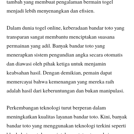
tambah yang membuat pengalaman bermain togel
menjadi lebih menyenangkan dan efisien.
Dalam dunia togel online, keberadaan bandar toto yang
transparan sangat membantu menciptakan suasana
permainan yang adil. Banyak bandar toto yang
menerapkan sistem pengundian angka secara otomatis
dan diawasi oleh pihak ketiga untuk menjamin
keabsahan hasil. Dengan demikian, pemain dapat
memercayai bahwa kemenangan yang mereka raih
adalah hasil dari keberuntungan dan bukan manipulasi.
Perkembangan teknologi turut berperan dalam
meningkatkan kualitas layanan bandar toto. Kini, banyak
bandar toto yang menggunakan teknologi terkini seperti