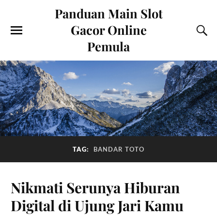
Panduan Main Slot
Gacor Online
Pemula
TAG:
BANDAR TOTO
Nikmati Serunya Hiburan
Digital di Ujung Jari Kamu