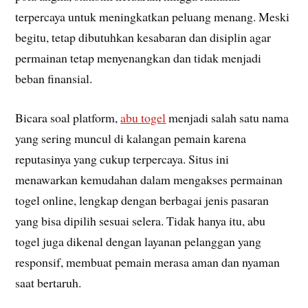
terpercaya untuk meningkatkan peluang menang. Meski
begitu, tetap dibutuhkan kesabaran dan disiplin agar
permainan tetap menyenangkan dan tidak menjadi
beban finansial.
Bicara soal platform,
abu togel
menjadi salah satu nama
yang sering muncul di kalangan pemain karena
reputasinya yang cukup terpercaya. Situs ini
menawarkan kemudahan dalam mengakses permainan
togel online, lengkap dengan berbagai jenis pasaran
yang bisa dipilih sesuai selera. Tidak hanya itu, abu
togel juga dikenal dengan layanan pelanggan yang
responsif, membuat pemain merasa aman dan nyaman
saat bertaruh.