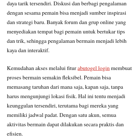
daya tarik tersendiri. Diskusi dan berbagi pengalaman
dengan sesama pemain bisa menjadi sumber inspirasi
dan strategi baru. Banyak forum dan grup online yang
menyediakan tempat bagi pemain untuk bertukar tips
dan trik, sehingga pengalaman bermain menjadi lebih
kaya dan interaktif.
Kemudahan akses melalui fitur
abutogel login
membuat
proses bermain semakin fleksibel. Pemain bisa
memasang taruhan dari mana saja, kapan saja, tanpa
harus mengunjungi lokasi fisik. Hal ini tentu menjadi
keunggulan tersendiri, terutama bagi mereka yang
memiliki jadwal padat. Dengan satu akun, semua
aktivitas bermain dapat dilakukan secara praktis dan
efisien.