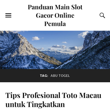
Panduan Main Slot
Gacor Online
Pemula
TAG:
ABU TOGEL
Tips Profesional Toto Macau
untuk Tingkatkan