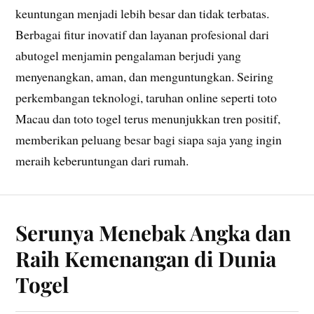
keuntungan menjadi lebih besar dan tidak terbatas.
Berbagai fitur inovatif dan layanan profesional dari
abutogel menjamin pengalaman berjudi yang
menyenangkan, aman, dan menguntungkan. Seiring
perkembangan teknologi, taruhan online seperti toto
Macau dan toto togel terus menunjukkan tren positif,
memberikan peluang besar bagi siapa saja yang ingin
meraih keberuntungan dari rumah.
Serunya Menebak Angka dan
Raih Kemenangan di Dunia
Togel