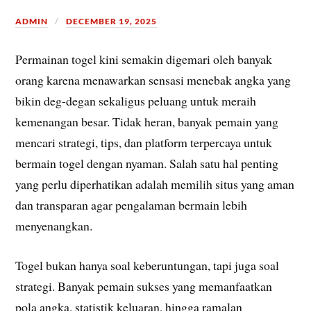
ADMIN
DECEMBER 19, 2025
Permainan togel kini semakin digemari oleh banyak
orang karena menawarkan sensasi menebak angka yang
bikin deg-degan sekaligus peluang untuk meraih
kemenangan besar. Tidak heran, banyak pemain yang
mencari strategi, tips, dan platform terpercaya untuk
bermain togel dengan nyaman. Salah satu hal penting
yang perlu diperhatikan adalah memilih situs yang aman
dan transparan agar pengalaman bermain lebih
menyenangkan.
Togel bukan hanya soal keberuntungan, tapi juga soal
strategi. Banyak pemain sukses yang memanfaatkan
pola angka, statistik keluaran, hingga ramalan