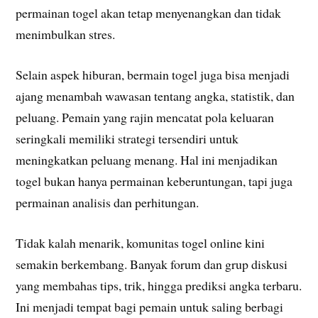
permainan togel akan tetap menyenangkan dan tidak
menimbulkan stres.
Selain aspek hiburan, bermain togel juga bisa menjadi
ajang menambah wawasan tentang angka, statistik, dan
peluang. Pemain yang rajin mencatat pola keluaran
seringkali memiliki strategi tersendiri untuk
meningkatkan peluang menang. Hal ini menjadikan
togel bukan hanya permainan keberuntungan, tapi juga
permainan analisis dan perhitungan.
Tidak kalah menarik, komunitas togel online kini
semakin berkembang. Banyak forum dan grup diskusi
yang membahas tips, trik, hingga prediksi angka terbaru.
Ini menjadi tempat bagi pemain untuk saling berbagi