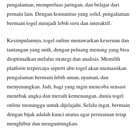
pengalaman, memperluas jaringan, dan belajar dari
pemain lain. Dengan komunitas yang solid, pengalaman
bermain togel menjadi lebih seru dan interaktif.
Kesimpulannya, togel online menawarkan keseruan dan
tantangan yang unik, dengan peluang menang yang bisa
dioptimalkan melalui strategi dan analisis. Memilih
platform terpercaya seperti abu togel akan memastikan
pengalaman bermain lebih aman, nyaman, dan
menyenangkan. Jadi, bagi yang ingin mencoba sensasi
menebak angka dan meraih kemenangan, dunia togel
online menunggu untuk dijelajahi. Selalu ingat, bermain
dengan bijak adalah kunci utama agar permainan tetap
menghibur dan menguntungkan.