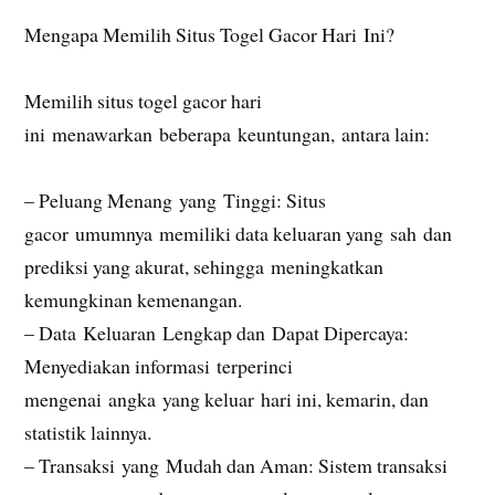
Mengapa Memilih Situs Togel Gacor Hari Ini?
Memilih situs togel gacor hari
ini menawarkan beberapa keuntungan, antara lain:
– Peluang Menang yang Tinggi: Situs
gacor umumnya memiliki data keluaran yang sah dan
prediksi yang akurat, sehingga meningkatkan
kemungkinan kemenangan.
– Data Keluaran Lengkap dan Dapat Dipercaya:
Menyediakan informasi terperinci
mengenai angka yang keluar hari ini, kemarin, dan
statistik lainnya.
– Transaksi yang Mudah dan Aman: Sistem transaksi