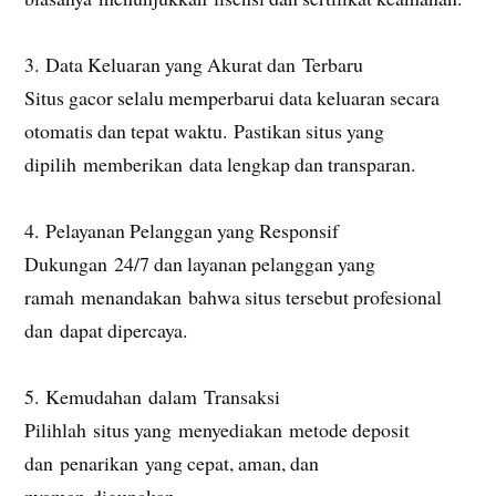
3. Data Keluaran yang Akurat dan Terbaru
Situs gacor selalu memperbarui data keluaran secara
otomatis dan tepat waktu. Pastikan situs yang
dipilih memberikan data lengkap dan transparan.
4. Pelayanan Pelanggan yang Responsif
Dukungan 24/7 dan layanan pelanggan yang
ramah menandakan bahwa situs tersebut profesional
dan dapat dipercaya.
5. Kemudahan dalam Transaksi
Pilihlah situs yang menyediakan metode deposit
dan penarikan yang cepat, aman, dan
nyaman digunakan.