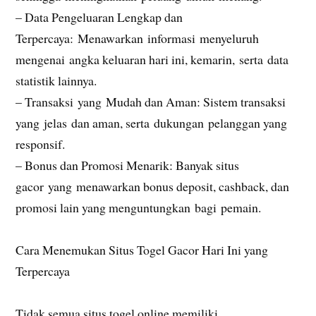
– Data Pengeluaran Lengkap dan
Terpercaya: Menawarkan informasi menyeluruh
mengenai angka keluaran hari ini, kemarin, serta data
statistik lainnya.
– Transaksi yang Mudah dan Aman: Sistem transaksi
yang jelas dan aman, serta dukungan pelanggan yang
responsif.
– Bonus dan Promosi Menarik: Banyak situs
gacor yang menawarkan bonus deposit, cashback, dan
promosi lain yang menguntungkan bagi pemain.
Cara Menemukan Situs Togel Gacor Hari Ini yang
Terpercaya
Tidak semua situs togel online memiliki