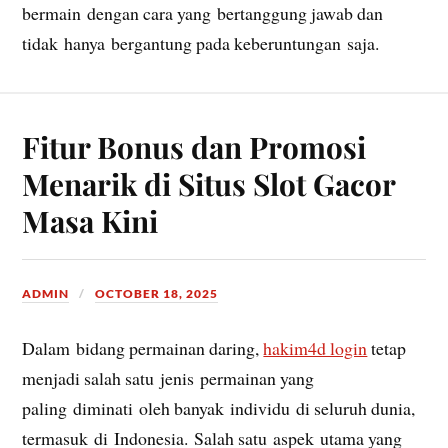
bermain dengan cara yang bertanggung jawab dan
tidak hanya bergantung pada keberuntungan saja.
Fitur Bonus dan Promosi
Menarik di Situs Slot Gacor
Masa Kini
ADMIN
OCTOBER 18, 2025
Dalam bidang permainan daring,
hakim4d login
tetap
menjadi salah satu jenis permainan yang
paling diminati oleh banyak individu di seluruh dunia,
termasuk di Indonesia. Salah satu aspek utama yang