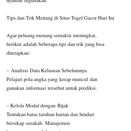
Tips dan Trik Menang di Situs Togel Gacor Hari Ini
Agar peluang menang semakin meningkat,
berikut adalah beberapa tips dan trik yang bisa
diterapkan:
– Analisis Data Keluaran Sebelumnya
Pelajari pola angka yang kerap muncul dan
gunakan informasi tersebut untuk prediksi.
– Kelola Modal dengan Bijak
Tentukan batas taruhan harian dan hindari
bersikap serakah. Manajemen