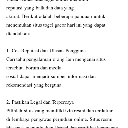
reputasi yang baik dan data yang
akurat. Berikut adalah beberapa panduan untuk
menemukan situs togel gacor hari ini yang dapat
diandalkan:
1. Cek Reputasi dan Ulasan Pengguna
Cari tahu pengalaman orang lain mengenai situs
tersebut. Forum dan media
sosial dapat menjadi sumber informasi dan
rekomendasi yang berguna.
2. Pastikan Legal dan Terpercaya
Pilihlah situs yang memiliki izin resmi dan terdaftar
di lembaga pengawas perjudian online. Situs resmi
biasanya menunjukkan lisensi dan sertifikat keamanan.