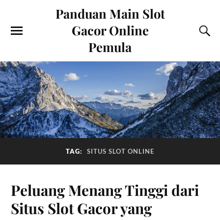
Panduan Main Slot
Gacor Online
Pemula
TAG:
SITUS SLOT ONLINE
Peluang Menang Tinggi dari
Situs Slot Gacor yang