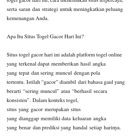
serta saran dan strategi untuk meningkatkan peluang
kemenangan Anda.
Apa Itu Situs Togel Gacor Hari Ini?
Situs togel gacor hari ini adalah platform togel online
yang terkenal dapat memberikan hasil angka
yang tepat dan sering muncul dengan pola
tertentu. Istilah “gacor” diambil dari bahasa gaul yang
berarti “sering muncul” atau “berhasil secara
konsisten”. Dalam konteks togel,
situs yang gacor merupakan situs
yang dianggap memiliki data keluaran angka
yang benar dan prediksi yang handal setiap harinya.